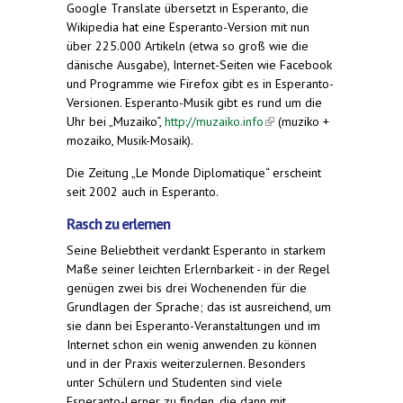
Google Translate übersetzt in Esperanto, die
Wikipedia hat eine Esperanto-Version mit nun
über 225.000 Artikeln (etwa so groß wie die
dänische Ausgabe), Internet-Seiten wie Facebook
und Programme wie Firefox gibt es in Esperanto-
Versionen. Esperanto-Musik gibt es rund um die
Uhr bei „Muzaiko“,
http://muzaiko.info
(link is
(muziko +
mozaiko, Musik-Mosaik).
external)
Die Zeitung „Le Monde Diplomatique“ erscheint
seit 2002 auch in Esperanto.
Rasch zu erlernen
Seine Beliebtheit verdankt Esperanto in starkem
Maße seiner leichten Erlernbarkeit - in der Regel
genügen zwei bis drei Wochenenden für die
Grundlagen der Sprache; das ist ausreichend, um
sie dann bei Esperanto-Veranstaltungen und im
Internet schon ein wenig anwenden zu können
und in der Praxis weiterzulernen. Besonders
unter Schülern und Studenten sind viele
Esperanto-Lerner zu finden, die dann mit