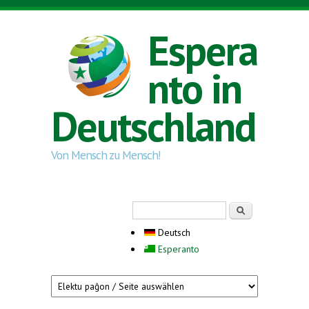
Direkt zum Inhalt
Espera
nto in
Deutschland
Von Mensch zu Mensch!
Suchformular
Suche
Deutsch
Esperanto