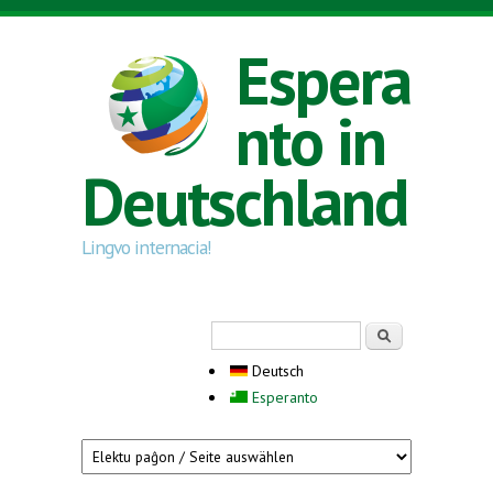
Direkt zum Inhalt
Espera
nto in
Deutschland
Lingvo internacia!
Suchformular
Suche
Deutsch
Esperanto