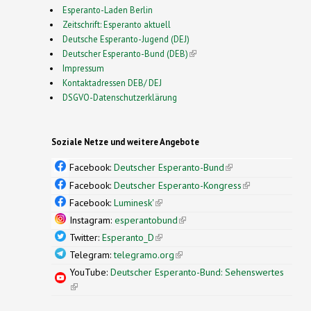
Esperanto-Laden Berlin
Zeitschrift: Esperanto aktuell
Deutsche Esperanto-Jugend (DEJ)
Deutscher Esperanto-Bund (DEB)
(link is external)
Impressum
Kontaktadressen DEB/ DEJ
DSGVO-Datenschutzerklärung
Soziale Netze und weitere Angebote
Facebook:
Deutscher Esperanto-Bund
(link is
external)
Facebook:
Deutscher Esperanto-Kongress
(link is
external)
Facebook:
Luminesk'
(link is external)
Instagram:
esperantobund
(link is external)
Twitter:
Esperanto_D
(link is external)
Telegram:
telegramo.org
(link is external)
YouTube:
Deutscher Esperanto-Bund: Sehenswertes
(link is external)