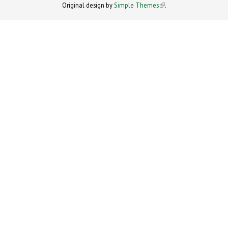
Original design by
Simple Themes
.
(link is
external)
external)