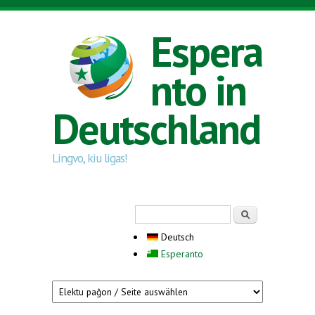
Direkt zum Inhalt
Espera
nto in
Deutschland
Lingvo, kiu ligas!
Suchformular
Suche
Deutsch
Esperanto