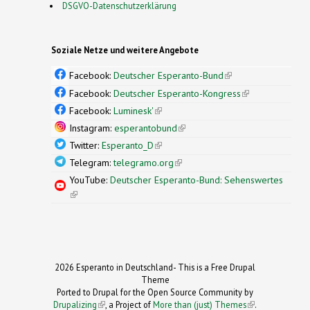
DSGVO-Datenschutzerklärung
Soziale Netze und weitere Angebote
Facebook:
Deutscher Esperanto-Bund
(link is
external)
Facebook:
Deutscher Esperanto-Kongress
(link is
external)
Facebook:
Luminesk'
(link is external)
Instagram:
esperantobund
(link is external)
Twitter:
Esperanto_D
(link is external)
Telegram:
telegramo.org
(link is external)
YouTube:
Deutscher Esperanto-Bund: Sehenswertes
(link is external)
2026 Esperanto in Deutschland- This is a Free Drupal
Theme
Ported to Drupal for the Open Source Community by
Drupalizing
(link is external)
, a Project of
More than (just) Themes
(link is
.