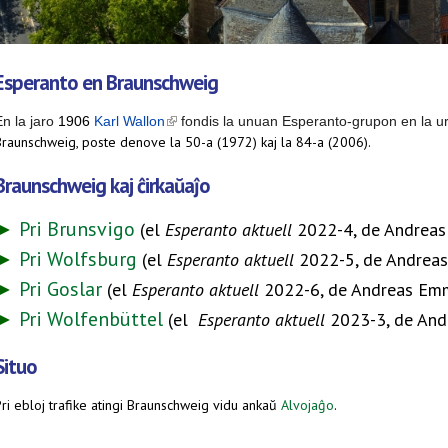
Esperanto en Braunschweig
En la jaro
19
06
Karl Wallon
(link is external)
fondis la unuan Esperanto-grupon en la u
Braunschweig, poste denove la 50-a (1972) kaj la 84-a (2006).
Braunschweig kaj ĉirkaŭaĵo
►
Pri Brunsvigo
(el
Esperanto aktuell
2022-4, de Andreas
►
Pri Wolfsburg
(el
Esperanto aktuell
2022-5, de Andreas
►
Pri Goslar
(el
Esperanto aktuell
2022-6, de Andreas Emm
►
Pri Wolfenbüttel
(el
Esperanto aktuell
2023-3, de And
Situo
ri ebloj trafike atingi Braunschweig vidu ankaŭ
Alvojaĝo
.