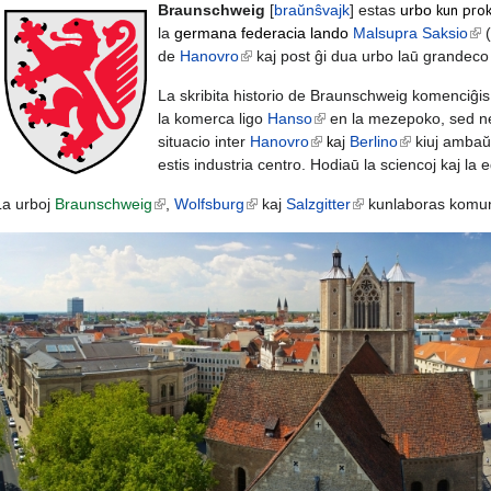
kun prok
Braunschweig
[
braŭnŝvajk
]
estas
ur
bo
la
germana
federacia lando
Malsupra Saksio
(li
(
de
Hanovro
(link is external)
kaj post ĝi dua urbo laū grandec
La skribita historio de Braunschweig komenciĝis e
la komerca ligo
Hanso
(link is external)
en la mezepoko, sed ne 
k
situacio inter
Hanovro
(link is external)
aj
Berlino
(link is extern
kiuj ambaŭ 
estis industria centro. Hodiaū la sciencoj kaj la 
La urboj
Braunschweig
(link is external)
,
Wolfsburg
(link is external)
kaj
Salzgitter
(link is external)
kunlaboras komunu