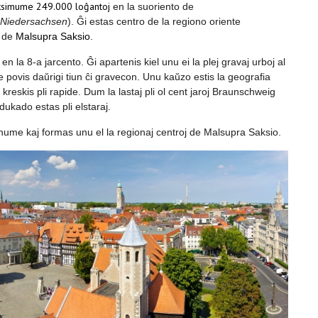
simume 249.000 loĝantoj
en la suoriento de
nk is external)
Niedersachsen
). Ĝi estas centro de la regiono oriente
o de
Malsu
pra Saksio
.
n la 8-a jarcento. Ĝi apartenis kiel unu ei la plej gravaj urboj al
povis daŭrigi tiun ĉi gravecon. Unu kaŭzo estis la geografia
al)
kreskis pli rapide. Dum la lastaj pli ol cent jaroj Braunschweig
edukado estas pli elstaraj.
me kaj formas unu el la regionaj centroj de Malsupra Saksio.