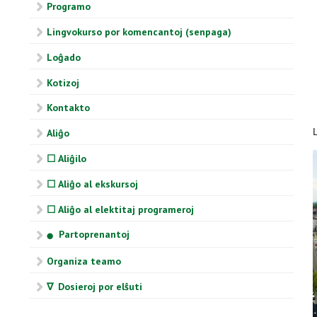
Programo
Lingvokurso por komencantoj (senpaga)
Loĝado
Kotizoj
Kontakto
Aliĝo
☐ Aliĝilo
☐ Aliĝo al ekskursoj
☐ Aliĝo al elektitaj programeroj
Partoprenantoj
⬤
Organiza teamo
∇ Dosieroj por elŝuti