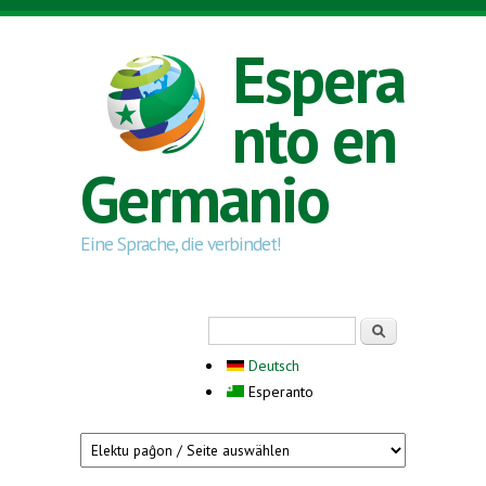
Skip to main content
Espera
nto en
Germanio
Eine Sprache, die verbindet!
Search form
Serĉi
Deutsch
Esperanto