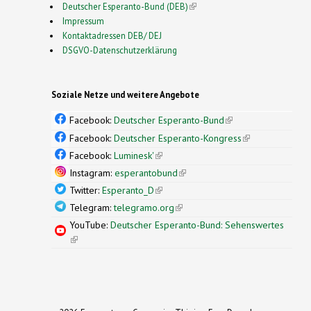
Deutscher Esperanto-Bund (DEB)
(link is external)
Impressum
Kontaktadressen DEB/ DEJ
DSGVO-Datenschutzerklärung
Soziale Netze und weitere Angebote
Facebook:
Deutscher Esperanto-Bund
(link is
external)
Facebook:
Deutscher Esperanto-Kongress
(link is
external)
Facebook:
Luminesk'
(link is external)
Instagram:
esperantobund
(link is external)
Twitter:
Esperanto_D
(link is external)
Telegram:
telegramo.org
(link is external)
YouTube:
Deutscher Esperanto-Bund: Sehenswertes
(link is external)