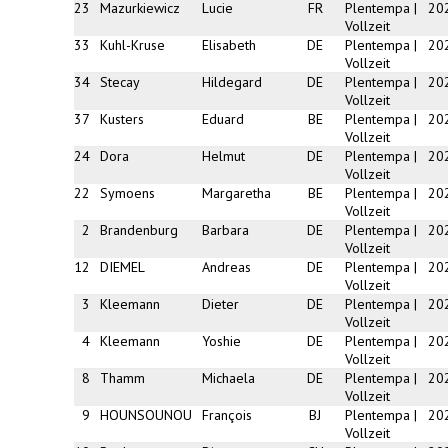
23
Mazurkiewicz
Lucie
FR
Plentempa |
20
Vollzeit
33
Kuhl-Kruse
Elisabeth
DE
Plentempa |
20
Vollzeit
34
Stecay
Hildegard
DE
Plentempa |
20
Vollzeit
37
Kusters
Eduard
BE
Plentempa |
20
Vollzeit
24
Dora
Helmut
DE
Plentempa |
20
Vollzeit
22
Symoens
Margaretha
BE
Plentempa |
20
Vollzeit
2
Brandenburg
Barbara
DE
Plentempa |
20
Vollzeit
12
DIEMEL
Andreas
DE
Plentempa |
20
Vollzeit
3
Kleemann
Dieter
DE
Plentempa |
20
Vollzeit
4
Kleemann
Yoshie
DE
Plentempa |
20
Vollzeit
8
Thamm
Michaela
DE
Plentempa |
20
Vollzeit
9
HOUNSOUNOU
François
BJ
Plentempa |
20
Vollzeit