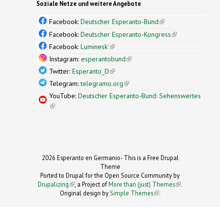
Soziale Netze und weitere Angebote
Facebook:
Deutscher Esperanto-Bund
(link is
external)
Facebook:
Deutscher Esperanto-Kongress
(link is
external)
Facebook:
Luminesk'
(link is external)
Instagram:
esperantobund
(link is external)
Twitter:
Esperanto_D
(link is external)
Telegram:
telegramo.org
(link is external)
YouTube:
Deutscher Esperanto-Bund: Sehenswertes
(link is external)
2026 Esperanto en Germanio- This is a Free Drupal
Theme
Ported to Drupal for the Open Source Community by
Drupalizing
(link is external)
, a Project of
More than (just) Themes
(link is
.
Original design by
Simple Themes
.
(link is
external)
external)