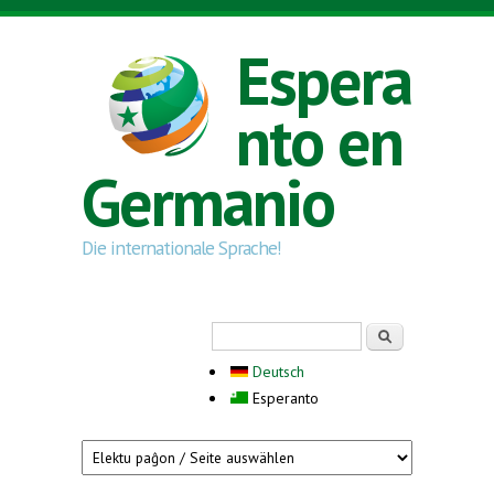
Skip to main content
Espera
nto en
Germanio
Die internationale Sprache!
Search form
Serĉi
Deutsch
Esperanto