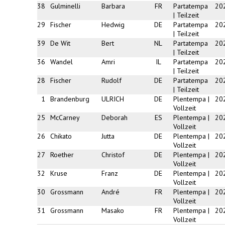
38
Gulminelli
Barbara
FR
Partatempa
20
| Teilzeit
29
Fischer
Hedwig
DE
Partatempa
20
| Teilzeit
39
De Wit
Bert
NL
Partatempa
20
| Teilzeit
36
Wandel
Amri
IL
Partatempa
20
| Teilzeit
28
Fischer
Rudolf
DE
Partatempa
20
| Teilzeit
1
Brandenburg
ULRICH
DE
Plentempa |
20
Vollzeit
25
McCarney
Deborah
ES
Plentempa |
20
Vollzeit
26
Chikato
Jutta
DE
Plentempa |
20
Vollzeit
27
Roether
Christof
DE
Plentempa |
20
Vollzeit
32
Kruse
Franz
DE
Plentempa |
20
Vollzeit
30
Grossmann
André
FR
Plentempa |
20
Vollzeit
31
Grossmann
Masako
FR
Plentempa |
20
Vollzeit