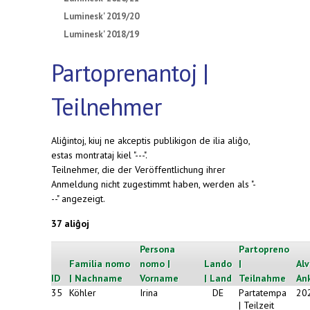
Luminesk' 2019/20
Luminesk' 2018/19
Partoprenantoj |
Teilnehmer
Aliĝintoj, kiuj ne akceptis publikigon de ilia aliĝo,
estas montrataj kiel "---".
Teilnehmer, die der Veröffentlichung ihrer
Anmeldung nicht zugestimmt haben, werden als "-
--" angezeigt.
37 aliĝoj
Persona
Partopreno
Familia nomo
nomo |
Lando
|
Alv
ID
| Nachname
Vorname
| Land
Teilnahme
An
35
Köhler
Irina
DE
Partatempa
20
| Teilzeit