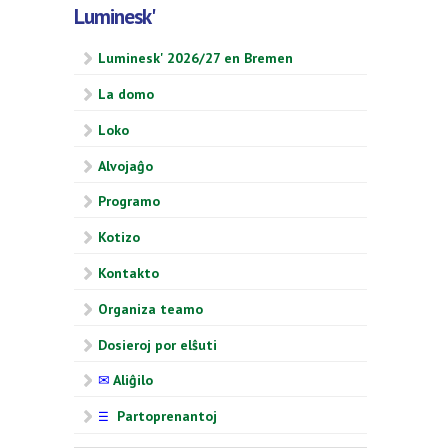
Luminesk'
Luminesk' 2026/27 en Bremen
La domo
Loko
Alvojaĝo
Programo
Kotizo
Kontakto
Organiza teamo
Dosieroj por elŝuti
✉
Aliĝilo
Partoprenantoj
☰