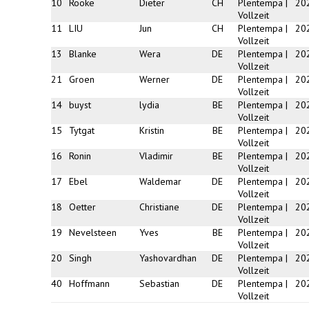
10
Rooke
Dieter
CH
Plentempa |
20
Vollzeit
11
LIU
Jun
CH
Plentempa |
20
Vollzeit
13
Blanke
Wera
DE
Plentempa |
20
Vollzeit
21
Groen
Werner
DE
Plentempa |
20
Vollzeit
14
buyst
lydia
BE
Plentempa |
20
Vollzeit
15
Tytgat
Kristin
BE
Plentempa |
20
Vollzeit
16
Ronin
Vladimir
BE
Plentempa |
20
Vollzeit
17
Ebel
Waldemar
DE
Plentempa |
20
Vollzeit
18
Oetter
Christiane
DE
Plentempa |
20
Vollzeit
19
Nevelsteen
Yves
BE
Plentempa |
20
Vollzeit
20
Singh
Yashovardhan
DE
Plentempa |
20
Vollzeit
40
Hoffmann
Sebastian
DE
Plentempa |
20
Vollzeit