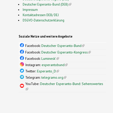
Deutscher Esperanto-Bund (DEB)
(link is external)
Impressum
Kontaktadressen DEB/ DEJ
DSGVO-Datenschutzerklärung
Soziale Netze und weitere Angebote
Facebook:
Deutscher Esperanto-Bund
(link is
external)
Facebook:
Deutscher Esperanto-Kongress
(link is
external)
Facebook:
Luminesk'
(link is external)
Instagram:
esperantobund
(link is external)
Twitter:
Esperanto_D
(link is external)
Telegram:
telegramo.org
(link is external)
YouTube:
Deutscher Esperanto-Bund: Sehenswertes
(link is external)