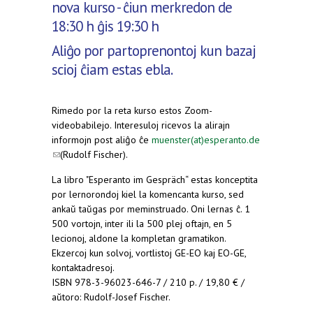
nova kurso - ĉiun merkredon de
18:30 h ĝis 19:30 h
Aliĝo por partoprenontoj kun bazaj
scioj ĉiam estas ebla.
Rimedo por la reta kurso estos Zoom-
videobabilejo. Interesuloj ricevos la alirajn
informojn post aliĝo ĉe
muenster(at)esperanto.de
(link sends e-mail)
(Rudolf Fischer).
La libro "Esperanto im Gespräch“ estas konceptita
por lernorondoj kiel la komencanta kurso, sed
ankaŭ taŭgas por meminstruado. Oni lernas ĉ. 1
500 vortojn, inter ili la 500 plej oftajn, en 5
lecionoj, aldone la kompletan gramatikon.
Ekzercoj kun solvoj, vortlistoj GE-EO kaj EO-GE,
kontaktadresoj.
ISBN 978-3-96023-646-7 / 210 p. / 19,80 € /
aŭtoro: Rudolf-Josef Fischer.