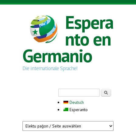
Skip to main content
Espera
nto en
Germanio
Die internationale Sprache!
Search form
Serĉi
Deutsch
Esperanto