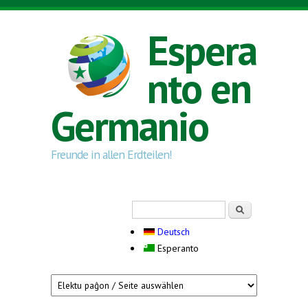
Skip to main content
Espera
nto en
Germanio
Freunde in allen Erdteilen!
Search form
Serĉi
Deutsch
Esperanto