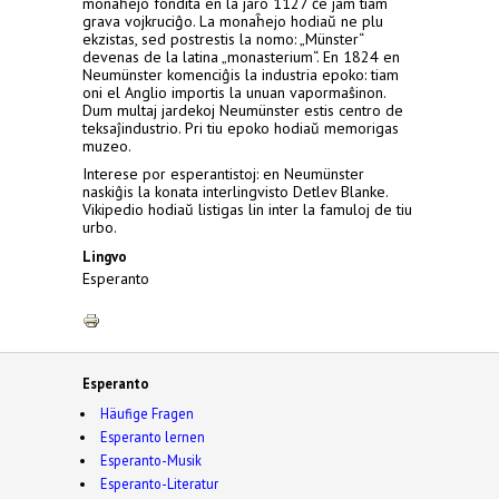
monaĥejo fondita en la jaro 1127 ĉe jam tiam
grava vojkruciĝo. La monaĥejo hodiaŭ ne plu
ekzistas, sed postrestis la nomo: „Münster“
devenas de la latina „monasterium“. En 1824 en
Neumünster komenciĝis la industria epoko: tiam
oni el Anglio importis la unuan vapormaŝinon.
Dum multaj jardekoj Neumünster estis centro de
teksaĵindustrio. Pri tiu epoko hodiaŭ memorigas
muzeo.
Interese por esperantistoj: en Neumünster
naskiĝis la konata interlingvisto Detlev Blanke.
Vikipedio hodiaŭ listigas lin inter la famuloj de tiu
urbo.
Lingvo
Esperanto
Esperanto
Häufige Fragen
Esperanto lernen
Esperanto-Musik
Esperanto-Literatur