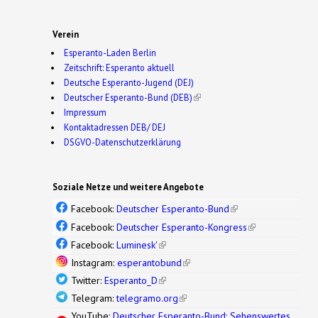
Verein
Esperanto-Laden Berlin
Zeitschrift: Esperanto aktuell
Deutsche Esperanto-Jugend (DEJ)
Deutscher Esperanto-Bund (DEB)
(link is external)
Impressum
Kontaktadressen DEB/ DEJ
DSGVO-Datenschutzerklärung
Soziale Netze und weitere Angebote
Facebook:
Deutscher Esperanto-Bund
(link is
external)
Facebook:
Deutscher Esperanto-Kongress
(link is
external)
Facebook:
Luminesk'
(link is external)
Instagram:
esperantobund
(link is external)
Twitter:
Esperanto_D
(link is external)
Telegram:
telegramo.org
(link is external)
YouTube:
Deutscher Esperanto-Bund: Sehenswertes