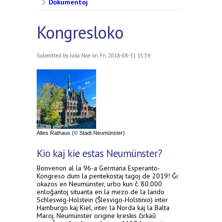
Dokumentoj
Kongresloko
Submitted by
Julia Noe
on Fri, 2018-08-31 15:39
Altes Rathaus (© Stadt Neumünster)
Kio kaj kie estas Neumünster?
Bonvenon al la 96-a Germana Esperanto-
Kongreso dum la pentekostaj tagoj de 2019! Ĝi
okazos en Neumünster, urbo kun ĉ. 80.000
enloĝantoj situanta en la mezo de la lando
Schleswig-Holstein (Ŝlesvigo-Holstinio) inter
Hamburgo kaj Kiel, inter la Norda kaj la Balta
Maroj. Neumünster origine kreskis ĉirkaŭ