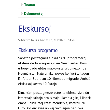
Teamo
Dokumentoj
Ekskursoj
Submitted by
Julia Noe
on Fri, 2019-02-15 14:58
Ekskursa programo
Sabaton posttagmeze okazos du programeroj
ekstere de la kongresejo en Neumünster: Dum
urbogvidado eblos malkovri la urbomezon de
Neumünster. Naturamikoj povos konkeri la lagon
Einfelder See dum 10 kilometra migrado. Ambaŭ
ekskursoj kostas 10 Eurojn.
Dimanĉon posttagmeze estos la ebleco viziti du
interesajn urbojn proksimajn: Hamburg kaj Lübeck.
Ambaŭ ekskursoj estas mendeblaj kontraŭ 20
Euroj, kio enhavas al- kaj revojaĝon per loka