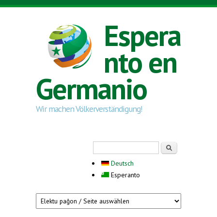
Skip to main content
Espera
nto en
Germanio
Wir machen Völkerverständigung!
Search form
Serĉi
Deutsch
Esperanto