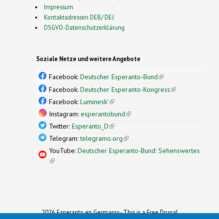
Impressum
Kontaktadressen DEB/ DEJ
DSGVO-Datenschutzerklärung
Soziale Netze und weitere Angebote
Facebook:
Deutscher Esperanto-Bund
(link is
external)
Facebook:
Deutscher Esperanto-Kongress
(link is
external)
Facebook:
Luminesk'
(link is external)
Instagram:
esperantobund
(link is external)
Twitter:
Esperanto_D
(link is external)
Telegram:
telegramo.org
(link is external)
YouTube:
Deutscher Esperanto-Bund: Sehenswertes
(link is external)
2026 Esperanto en Germanio- This is a Free Drupal