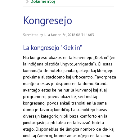
Dokumentoj
Kongresejo
Submitted by
Julia Noe
on Fri, 2018-08-31 16:03
La kongresejo "Kiek in"
Nia kongreso okazos en la kunvenejo „Kiek in“ (en
la indiĝena platdiĉa lingvo: „enrigardu“). Ĝi estas
kombinaĵo de hotelo, junulargastejo kaj klerigejo
proksime al stacidomo kaj urbocentro. Favorpreza
manĝejo estas je dispono en la domo. Granda
avantaĝo estas ke ne nur la kunvenoj kaj aliaj
programeroj povos okazi tie, sed multaj
kongresanoj povos ankaŭ tranokti en la sama
domo je favoraj kondiĉoj. La tranoktejo havas
diversajn kategoriojn: pli baza komforto en la
junulargasteja, pli luksa en la kvazaŭ-hotela
etaĝo. Disponeblas tie limigita nombro de du- kaj
unulitaj ĉambroj, krome amasloĝejo en la sama