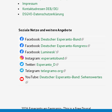
Impressum
Kontaktadressen DEB/ DEJ
DSGVO-Datenschutzerklärung
Soziale Netze und weitere Angebote
Facebook:
Deutscher Esperanto-Bund
(link is
external)
Facebook:
Deutscher Esperanto-Kongress
(link is
external)
Facebook:
Luminesk'
(link is external)
Instagram:
esperantobund
(link is external)
Twitter:
Esperanto_D
(link is external)
Telegram:
telegramo.org
(link is external)
YouTube:
Deutscher Esperanto-Bund: Sehenswertes
(link is external)
2026 Esperanto en Germanio- This is a Free Drupal