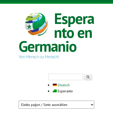
Skip to main content
Espera
nto en
Germanio
Von Mensch zu Mensch!
Search form
Serĉi
Deutsch
Esperanto