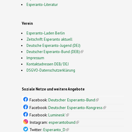
Esperanto-Literatur
Verein
Esperanto-Laden Berlin
Zeitschrift: Esperanto aktuell
Deutsche Esperanto-Jugend (DEJ)
Deutscher Esperanto-Bund (DEB)
(link is external)
Impressum
Kontaktadressen DEB/ DEJ
DSGVO-Datenschutzerklärung
Soziale Netze und weitere Angebote
Facebook:
Deutscher Esperanto-Bund
(link is
external)
Facebook:
Deutscher Esperanto-Kongress
(link is
external)
Facebook:
Luminesk'
(link is external)
Instagram:
esperantobund
(link is external)
Twitter:
Esperanto_D
(link is external)