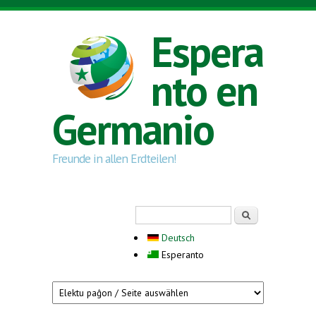
Skip to main content
Espera
nto en
Germanio
Freunde in allen Erdteilen!
Search form
Serĉi
Deutsch
Esperanto