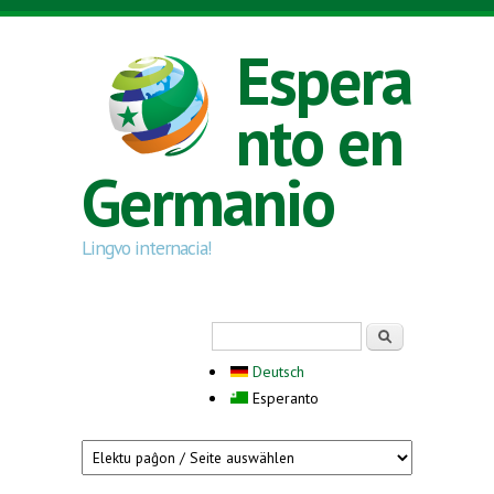
Skip to main content
Espera
nto en
Germanio
Lingvo internacia!
Search form
Serĉi
Deutsch
Esperanto