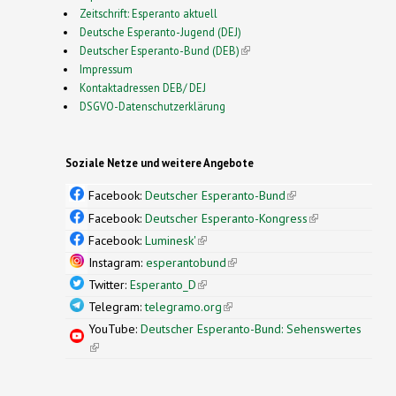
Zeitschrift: Esperanto aktuell
Deutsche Esperanto-Jugend (DEJ)
Deutscher Esperanto-Bund (DEB)
(link is external)
Impressum
Kontaktadressen DEB/ DEJ
DSGVO-Datenschutzerklärung
Soziale Netze und weitere Angebote
Facebook:
Deutscher Esperanto-Bund
(link is
external)
Facebook:
Deutscher Esperanto-Kongress
(link is
external)
Facebook:
Luminesk'
(link is external)
Instagram:
esperantobund
(link is external)
Twitter:
Esperanto_D
(link is external)
Telegram:
telegramo.org
(link is external)
YouTube:
Deutscher Esperanto-Bund: Sehenswertes
(link is external)