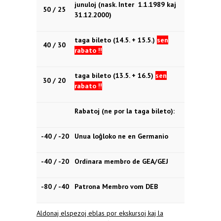
junuloj (nask. Inter 1.1.1989 kaj
50 / 25
31.12.2000)
taga bileto (14.5. + 15.5.)
sen
40 / 30
rabato !!
taga bileto (13.5. + 16.5)
sen
30 / 20
rabato !!
Rabatoj (ne por la taga bileto):
-40 / -20
Unua loĝloko ne en Germanio
-40 / -20
Ordinara membro de GEA/GEJ
-80 / -40
Patrona Membro vom DEB
Aldonaj elspezoj eblas por ekskursoj kaj la