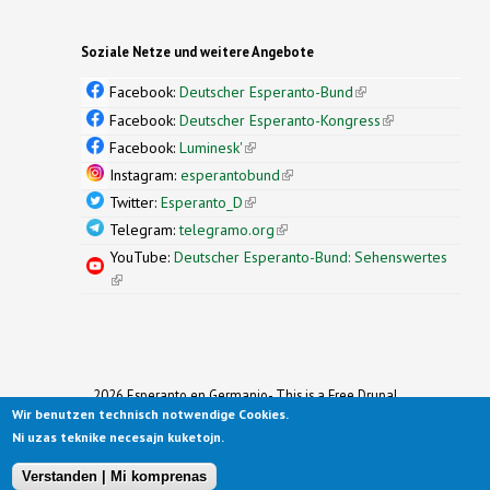
Soziale Netze und weitere Angebote
Facebook:
Deutscher Esperanto-Bund
(link is
external)
Facebook:
Deutscher Esperanto-Kongress
(link is
external)
Facebook:
Luminesk'
(link is external)
Instagram:
esperantobund
(link is external)
Twitter:
Esperanto_D
(link is external)
Telegram:
telegramo.org
(link is external)
YouTube:
Deutscher Esperanto-Bund: Sehenswertes
(link is external)
2026 Esperanto en Germanio- This is a Free Drupal
Wir benutzen technisch notwendige Cookies.
Theme
Ported to Drupal for the Open Source Community by
Ni uzas teknike necesajn kuketojn.
Drupalizing
(link is external)
, a Project of
More than (just) Themes
(link is
.
Original design by
Simple Themes
.
(link is
external)
Verstanden | Mi komprenas