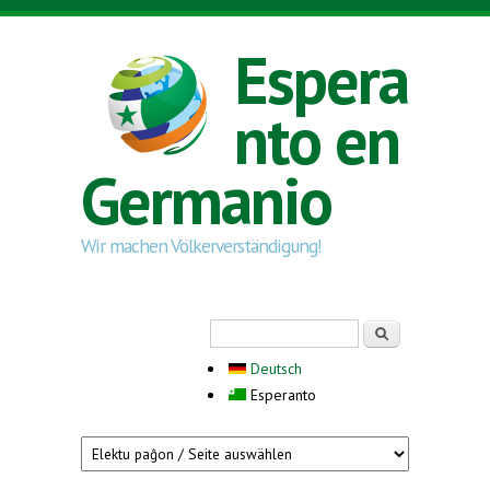
Skip to main content
Espera
nto en
Germanio
Wir machen Völkerverständigung!
Search form
Serĉi
Deutsch
Esperanto