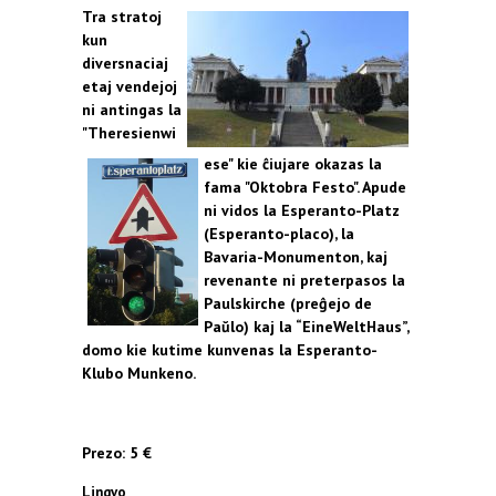
Tra stratoj
kun
diversnaciaj
etaj vendejoj
ni antingas la
"Theresienwi
ese" kie ĉiujare okazas la
fama "Oktobra Festo". Apude
ni vidos la Esperanto-Platz
(Esperanto-placo), la
Bavaria-Monumenton, kaj
revenante ni preterpasos la
Paulskirche (preĝejo de
Paŭlo) kaj la “EineWeltHaus”,
domo kie kutime kunvenas la Esperanto-
Klubo Munkeno.
Prezo: 5 €
Lingvo