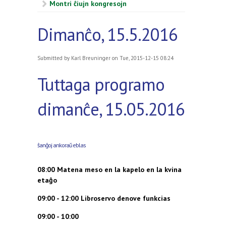
Montri ĉiujn kongresojn
Dimanĉo, 15.5.2016
Submitted by
Karl Breuninger
on Tue, 2015-12-15 08:24
Tuttaga programo
dimanĉe, 15.05.2016
ŝanĝoj ankoraŭ eblas
08:00
Matena meso en la kapelo en la kvina
etaĝo
09:00 - 12:00 Libroservo denove funkcias
09:00 - 10:00