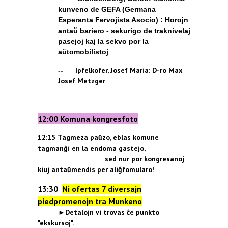
kunveno de GEFA (Germana
Esperanta Fervojista Asocio) : Horojn
antaŭ bariero - sekurigo de traknivelaj
pasejoj kaj la sekvo por la
aŭtomobilistoj
Ipfelkofer, Josef Maria: D-ro Max
--
Josef Metzger
12:00
Komuna
kongresfoto
12:15
Tagmeza paŭzo, eblas komune
tagmanĝi en la endoma gastejo,
sed nur por kongresanoj
kiuj antaŭmendis per aliĝfomularo!
13:30
Ni ofertas 7 diversajn
piedpromenojn
tra
Munkeno
►Detalojn vi trovas ĉe punkto
"ekskursoj".