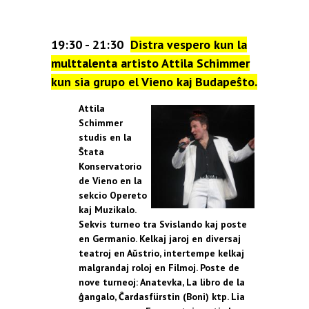
19:30 - 21:30
Distra
vespero
kun
la
multtalenta
artisto
Attila Schimmer
kun
sia
grupo
el
Vieno
kaj
Budapeŝto
.
Attila
Schimmer
studis en la
Ŝtata
Konservatorio
de Vieno en la
sekcio Opereto
kaj Muzikalo.
Sekvis turneo tra Svislando kaj poste
en Germanio. Kelkaj jaroj en diversaj
teatroj en Aŭstrio, intertempe kelkaj
malgrandaj roloj en Filmoj. Poste de
nove turneoj: Anatevka, La libro de la
ĝangalo, Ĉardasfürstin (Boni) ktp. Lia