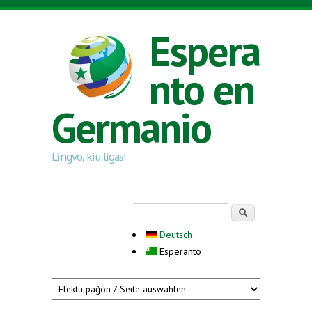
Skip to main content
Espera
nto en
Germanio
Lingvo, kiu ligas!
Search form
Serĉi
Deutsch
Esperanto