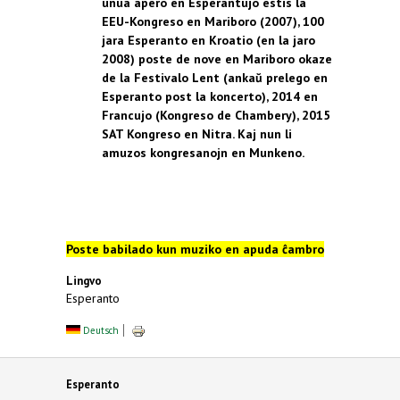
unua apero en Esperantujo estis la
EEU-Kongreso en Mariboro (2007), 100
jara Esperanto en Kroatio (en la jaro
2008) poste de nove en Mariboro okaze
de la Festivalo Lent (ankaŭ prelego en
Esperanto post la koncerto), 2014 en
Francujo (Kongreso de Chambery), 2015
SAT Kongreso en Nitra. Kaj nun li
amuzos kongresanojn en Munkeno.
Poste
babilado
kun
muziko
en
apuda
ĉambro
Lingvo
Esperanto
Deutsch
Esperanto