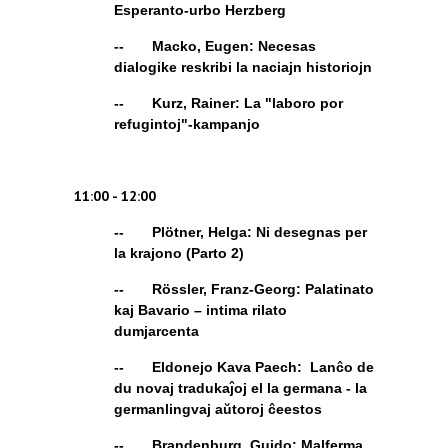
Esperanto-urbo Herzberg
-- Macko, Eugen:
Necesas
dialogike reskribi la naciajn historiojn
-- Kurz, Rainer:
La "laboro por
refugintoj"-kampanjo
11:00 - 12:00
-- Plötner, Helga:
Ni desegnas per
la krajono
(Parto 2)
-- Rössler, Franz-Georg: Palatinato
kaj Bavario – intima rilato
dumjarcenta
-- Eldonejo Kava Paech: Lanĉo de
du novaj tradukaĵoj el la germana - la
germanlingvaj aŭtoroj ĉeestos
-- Brandenburg, Guido: Malferma