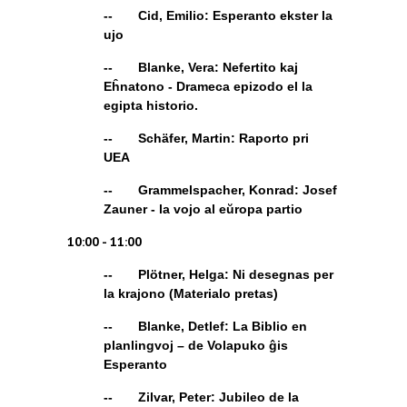
-- Cid, Emilio: Esperanto ekster la
ujo
-- Blanke, Vera:
Nefertito kaj
Eĥnatono - Drameca epizodo el la
egipta historio.
-- Schäfer, Martin: Raporto pri
UEA
-- Grammelspacher, Konrad:
Josef
Zauner - la vojo al eŭropa partio
10:00 - 11:00
-- Plötner, Helga:
Ni desegnas per
la krajono
(Materialo pretas)
-- Blanke, Detlef:
La Biblio en
planlingvoj – de Volapuko ĝis
Esperanto
-- Zilvar, Peter: Jubileo de la