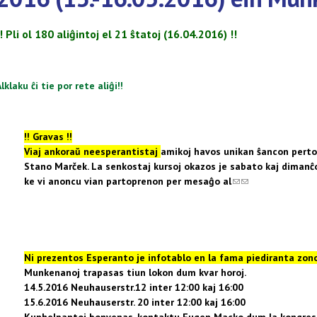
!! Pli ol 180 aliĝintoj el 21 ŝtatoj (16.04.2016) !!
lklaku ĉi tie por rete aliĝi!!
!! Gravas !!
Viaj ankoraŭ neesperantistaj
amikoj havos unikan ŝancon perto
Stano Marček. La senkostaj kursoj okazos je sabato kaj dimanĉo 
ke vi anoncu vian partoprenon per mesaĝo al
(link sends e-mail)
(link sends e-mai
Ni prezentos Esperanto je infotablo en la fama piediranta zo
Munkenanoj trapasas tiun lokon dum kvar horoj.
14.5.2016 Neuhauserstr.12 inter 12:00 kaj 16:00
15.6.2016 Neuhauserstr. 20
inter 12:00 kaj 16:00
Kunhelpantoj bonvenas, kontaktu Eugen Macko dum la kongres