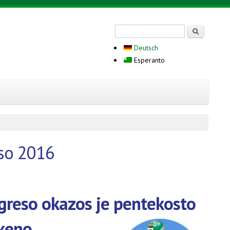
Search form
Serĉi
Deutsch
Esperanto
so 2016
reso okazos je pentekosto
keno