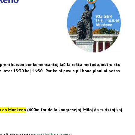
preni kurson por komencantoj laŭ la rekta metodo, instruisto
inter 13:30 kaj 16:30. Por ke ni povus pli bone plani ni petas
l)
no en Munkeno
(600m for de la kongresejo), Miloj da turistoj kaj
o aŭ retmesaĝe:
eumacko@aol.com
(link sends e-mail)