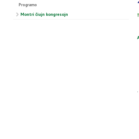
Programo
Montri ĉiujn kongresojn
A
.