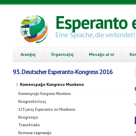
Skip to main content
Esperanto 
Eine Sprache, die verbindet!
Aranĝoj
Organizaĵoj
Mesaĝo al ni
Ko
93. Deutscher Esperanto-Kongress 2016
Komencpaĝo Kongreso Munkeno
Komencpaĝo Kongreso Munkeno
Kongreskotizoj
S
125 jaroj Esperanto en Munkeno
Kongresejo
Tranoktado
Komuna tagmanĝo