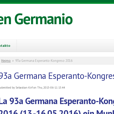
en Germanio
ntakto
You are here
Hejmo
»
93a Germana Esperanto-Kongreso 2016
93a Germana Esperanto-Kongre
ubmitted by
Sebastian Kirf
on Thu, 2015-06-11 15:44
La 93a Germana Esperanto-Kong
2016 (13.-16.05.2016) ein Mun