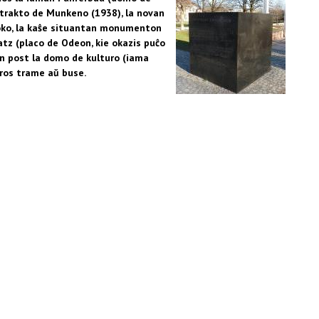
ontrakto de Munkeno (1938), la novan
oko, la kaŝe situantan monumenton
latz (placo de Odeon, kie okazis puĉo
on post la domo de kulturo (iama
ros trame aŭ buse.