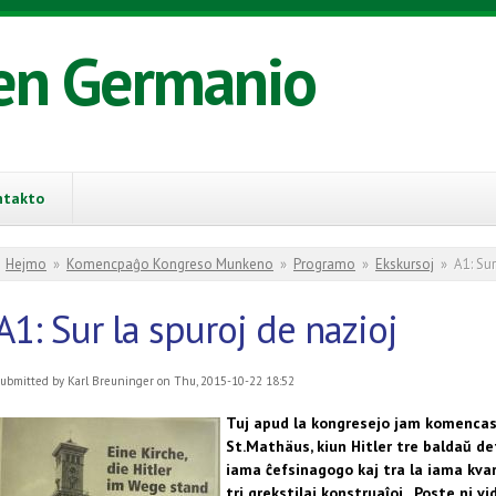
en Germanio
ntakto
You are here
Hejmo
»
Komencpaĝo Kongreso Munkeno
»
Programo
»
Ekskursoj
»
A1: Sur
A1: Sur la spuroj de nazioj
ubmitted by
Karl Breuninger
on Thu, 2015-10-22 18:52
Tuj apud la kongresejo jam komencas 
St.Mathäus, kiun Hitler tre baldaŭ de
iama ĉefsinagogo kaj tra la iama kvar
tri grekstilaj konstruaĵoj. Poste ni
vi