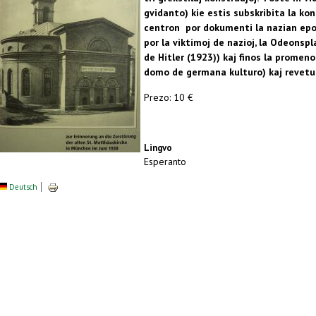
gvidanto) kie estis subskribita la k
centron por dokumenti la nazian ep
por la viktimoj de nazioj, la Odeonsp
de Hitler (1923)) kaj finos la promen
domo de germana kulturo) kaj revetu
Prezo: 10 €
Lingvo
Esperanto
Deutsch