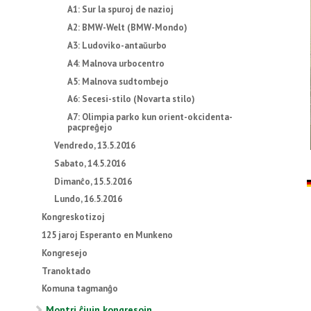
A1: Sur la spuroj de nazioj
A2: BMW-Welt (BMW-Mondo)
A3: Ludoviko-antaŭurbo
A4: Malnova urbocentro
A5: Malnova sudtombejo
A6: Secesi-stilo (Novarta stilo)
A7: Olimpia parko kun orient-okcidenta-
pacpreĝejo
Vendredo, 13.5.2016
Sabato, 14.5.2016
Dimanĉo, 15.5.2016
Lundo, 16.5.2016
Kongreskotizoj
125 jaroj Esperanto en Munkeno
Kongresejo
Tranoktado
Komuna tagmanĝo
Montri ĉiujn kongresojn