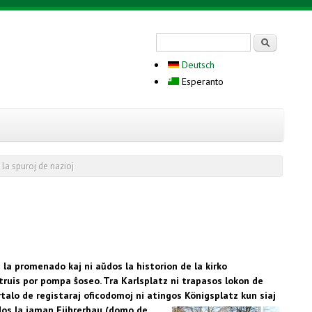
Search form
Serĉi
Deutsch
Esperanto
 la spuroj de nazioj
la promenado kaj ni aŭdos la historion de la kirko
truis por pompa ŝoseo. Tra Karlsplatz ni trapasos lokon de
talo de registaraj oficodomoj ni atingos Königsplatz kun siaj
dos la iaman Führerbau (domo de