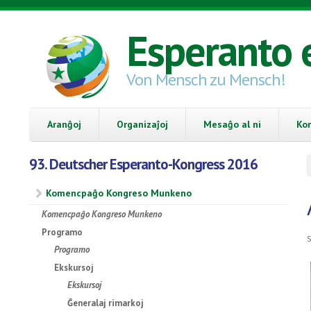
Skip to main content
Esperanto 
Von Mensch zu Mensch!
Aranĝoj
Organizaĵoj
Mesaĝo al ni
Ko
93. Deutscher Esperanto-Kongress 2016
Komencpaĝo Kongreso Munkeno
Komencpaĝo Kongreso Munkeno
Programo
S
Programo
Ekskursoj
Ekskursoj
Ĝeneralaj rimarkoj