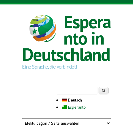
Direkt zum Inhalt
Espera
nto in
Deutschland
Eine Sprache, die verbindet!
Suchformular
Suche
Deutsch
Esperanto