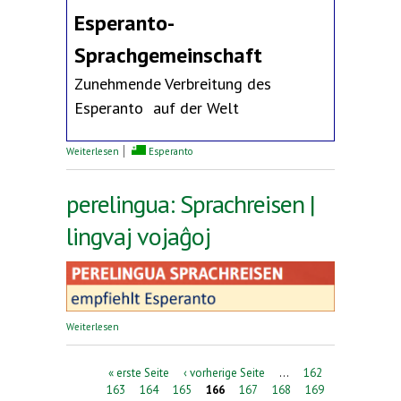
Esperanto-
Sprachgemeinschaft
Zunehmende Verbreitung des
Esperanto auf der Welt
über Erklärung des Deutschen Esperanto-Bundes
Weiterlesen
Esperanto
perelingua: Sprachreisen |
lingvaj vojaĝoj
über perelingua: Sprachreisen | lingvaj vojaĝoj
Weiterlesen
Seiten
« erste Seite
‹ vorherige Seite
…
162
163
164
165
166
167
168
169