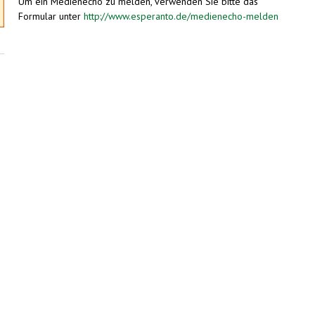
Um ein Medienecho zu melden, verwenden Sie bitte das
Formular unter
http://www.esperanto.de/medienecho-melden