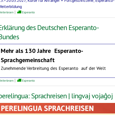
13.–20.03.2027, Kurse für Anfänger + Fortgeschrittene, Esperanto-
Weiterbildung
über Mediterrane Esperanto-Woche
eiterlesen
Esperanto
Erklärung des Deutschen Esperanto-
Bundes
Mehr als 130 Jahre
Esperanto-
Sprachgemeinschaft
Zunehmende Verbreitung des Esperanto auf der Welt
über Erklärung des Deutschen Esperanto-Bundes
eiterlesen
Esperanto
perelingua: Sprachreisen | lingvaj vojaĝoj