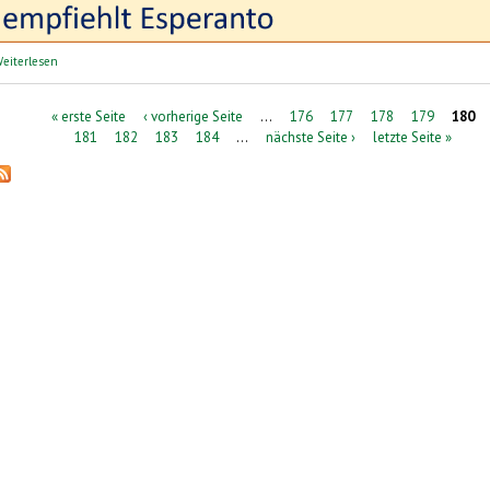
über perelingua: Sprachreisen | lingvaj vojaĝoj
eiterlesen
Seiten
« erste Seite
‹ vorherige Seite
…
176
177
178
179
180
181
182
183
184
…
nächste Seite ›
letzte Seite »