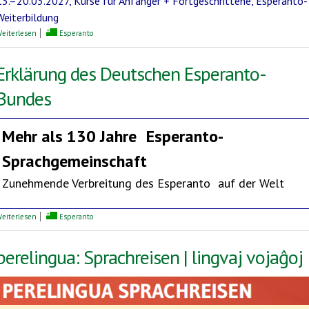
13.–20.03.2027, Kurse für Anfänger + Fortgeschrittene, Esperanto-
Weiterbildung
über Mediterrane Esperanto-Woche
eiterlesen
Esperanto
Erklärung des Deutschen Esperanto-
Bundes
Mehr als 130 Jahre
Esperanto-
Sprachgemeinschaft
Zunehmende Verbreitung des Esperanto auf der Welt
über Erklärung des Deutschen Esperanto-Bundes
eiterlesen
Esperanto
perelingua: Sprachreisen | lingvaj vojaĝoj