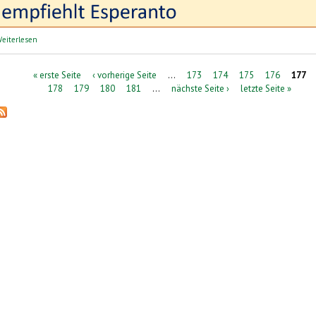
über perelingua: Sprachreisen | lingvaj vojaĝoj
eiterlesen
Seiten
« erste Seite
‹ vorherige Seite
…
173
174
175
176
177
178
179
180
181
…
nächste Seite ›
letzte Seite »