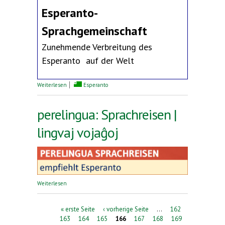
Esperanto-
Sprachgemeinschaft
Zunehmende Verbreitung des
Esperanto auf der Welt
über Erklärung des Deutschen Esperanto-Bundes
Weiterlesen
Esperanto
perelingua: Sprachreisen |
lingvaj vojaĝoj
über perelingua: Sprachreisen | lingvaj vojaĝoj
Weiterlesen
Seiten
« erste Seite
‹ vorherige Seite
…
162
163
164
165
166
167
168
169