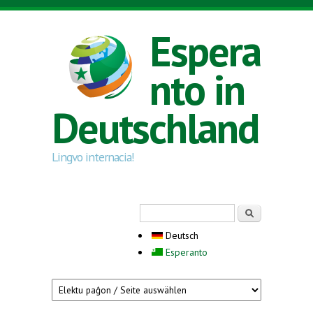
Direkt zum Inhalt
Espera
nto in
Deutschland
Lingvo internacia!
Suchformular
Suche
Deutsch
Esperanto