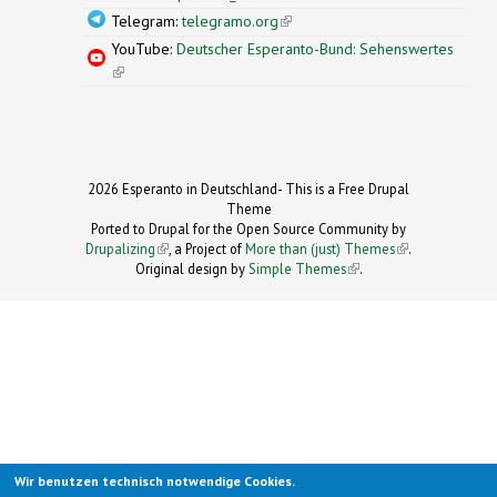
Telegram:
telegramo.org
(link is external)
YouTube:
Deutscher Esperanto-Bund: Sehenswertes
(link is external)
2026 Esperanto in Deutschland- This is a Free Drupal
Theme
Ported to Drupal for the Open Source Community by
Drupalizing
(link is external)
, a Project of
More than (just) Themes
(link is
.
Original design by
Simple Themes
.
(link is
external)
external)
Wir benutzen technisch notwendige Cookies.