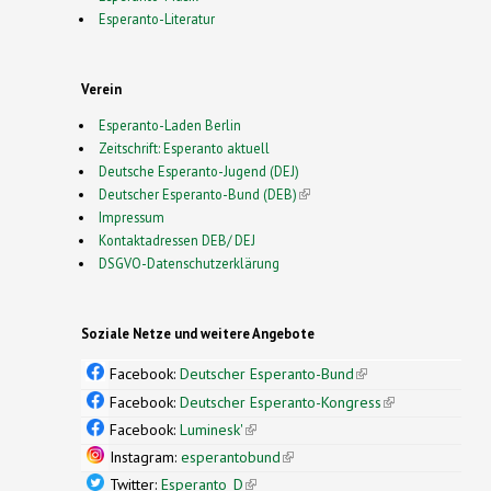
Esperanto-Literatur
Verein
Esperanto-Laden Berlin
Zeitschrift: Esperanto aktuell
Deutsche Esperanto-Jugend (DEJ)
Deutscher Esperanto-Bund (DEB)
(link is external)
Impressum
Kontaktadressen DEB/ DEJ
DSGVO-Datenschutzerklärung
Soziale Netze und weitere Angebote
Facebook:
Deutscher Esperanto-Bund
(link is
external)
Facebook:
Deutscher Esperanto-Kongress
(link is
external)
Facebook:
Luminesk'
(link is external)
Instagram:
esperantobund
(link is external)
Twitter:
Esperanto_D
(link is external)