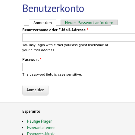
Benutzerkonto
Haupt-Reiter
Anmelden
(aktiver Reiter)
Neues Passwort anfordern
Benutzername oder E-Mail-Adresse
*
You may login with either your assigned username or
your e-mail address.
Passwort
*
The password field is case sensitive.
Esperanto
Häufige Fragen
Esperanto lernen
Esperanto-Musik