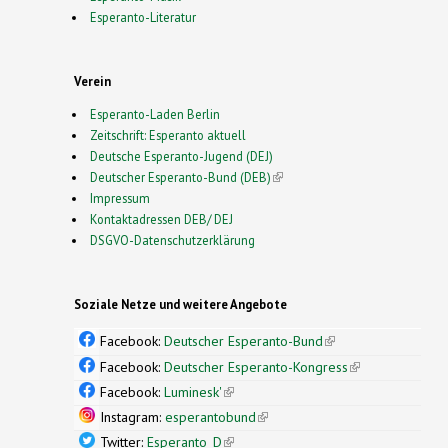
Esperanto-Literatur
Verein
Esperanto-Laden Berlin
Zeitschrift: Esperanto aktuell
Deutsche Esperanto-Jugend (DEJ)
Deutscher Esperanto-Bund (DEB)
(link is external)
Impressum
Kontaktadressen DEB/ DEJ
DSGVO-Datenschutzerklärung
Soziale Netze und weitere Angebote
Facebook:
Deutscher Esperanto-Bund
(link is
external)
Facebook:
Deutscher Esperanto-Kongress
(link is
external)
Facebook:
Luminesk'
(link is external)
Instagram:
esperantobund
(link is external)
Twitter:
Esperanto_D
(link is external)