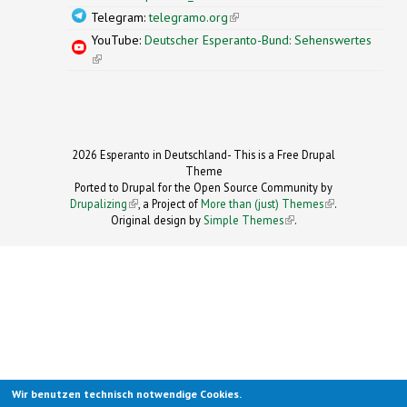
Telegram:
telegramo.org
(link is external)
YouTube:
Deutscher Esperanto-Bund: Sehenswertes
(link is external)
2026 Esperanto in Deutschland- This is a Free Drupal
Theme
Ported to Drupal for the Open Source Community by
Drupalizing
(link is external)
, a Project of
More than (just) Themes
(link is
.
Original design by
Simple Themes
.
(link is
external)
external)
Wir benutzen technisch notwendige Cookies.