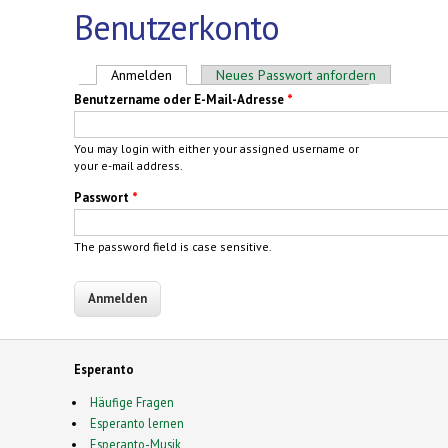
Benutzerkonto
Haupt-Reiter
Anmelden
(aktiver Reiter)
Neues Passwort anfordern
Benutzername oder E-Mail-Adresse
*
You may login with either your assigned username or
your e-mail address.
Passwort
*
The password field is case sensitive.
Esperanto
Häufige Fragen
Esperanto lernen
Esperanto-Musik