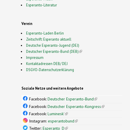
Esperanto-Literatur
Verein
Esperanto-Laden Berlin
Zeitschrift: Esperanto aktuell
Deutsche Esperanto-Jugend (DEJ)
Deutscher Esperanto-Bund (DEB)
(link is external)
Impressum
Kontaktadressen DEB/ DEJ
DSGVO-Datenschutzerklärung
Soziale Netze und weitere Angebote
Facebook:
Deutscher Esperanto-Bund
(link is
external)
Facebook:
Deutscher Esperanto-Kongress
(link is
external)
Facebook:
Luminesk'
(link is external)
Instagram:
esperantobund
(link is external)
Twitter:
Esperanto_D
(link is external)