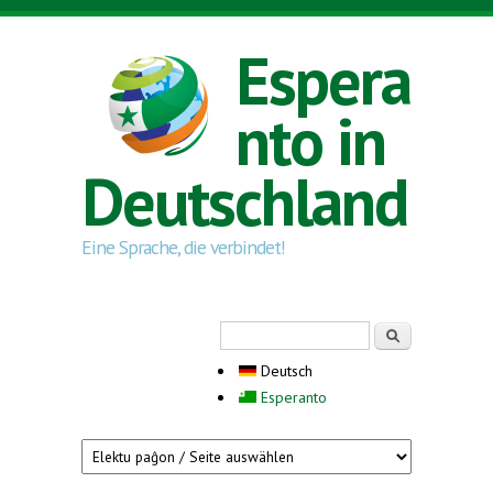
Direkt zum Inhalt
Espera
nto in
Deutschland
Eine Sprache, die verbindet!
Suchformular
Suche
Deutsch
Esperanto