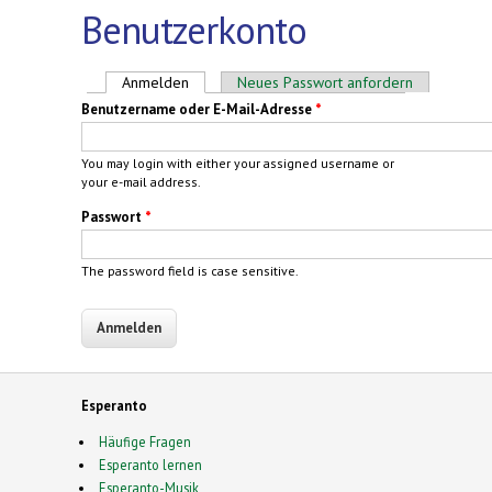
Benutzerkonto
Haupt-Reiter
Anmelden
(aktiver Reiter)
Neues Passwort anfordern
Benutzername oder E-Mail-Adresse
*
You may login with either your assigned username or
your e-mail address.
Passwort
*
The password field is case sensitive.
Esperanto
Häufige Fragen
Esperanto lernen
Esperanto-Musik