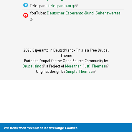
Telegram:
telegramo.org
(link is external)
YouTube:
Deutscher Esperanto-Bund: Sehenswertes
(link is external)
2026 Esperanto in Deutschland- This is a Free Drupal
Theme
Ported to Drupal for the Open Source Community by
Drupalizing
(link is external)
, a Project of
More than (just) Themes
(link is
.
Original design by
Simple Themes
.
(link is
external)
external)
Wir benutzen technisch notwendige Cookies.