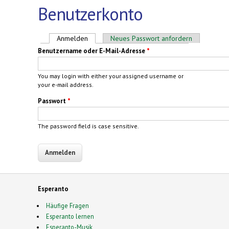
Benutzerkonto
Haupt-Reiter
Anmelden
(aktiver Reiter)
Neues Passwort anfordern
Benutzername oder E-Mail-Adresse
*
You may login with either your assigned username or
your e-mail address.
Passwort
*
The password field is case sensitive.
Esperanto
Häufige Fragen
Esperanto lernen
Esperanto-Musik