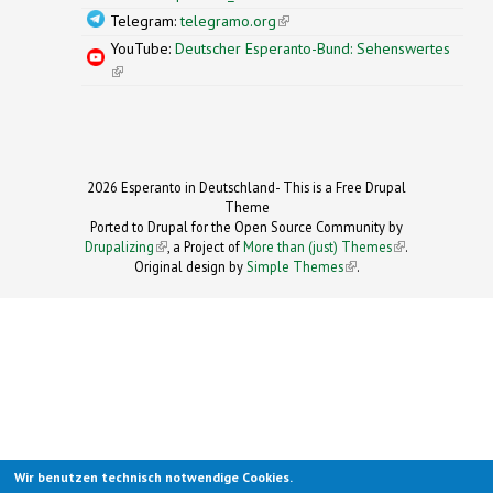
Telegram:
telegramo.org
(link is external)
YouTube:
Deutscher Esperanto-Bund: Sehenswertes
(link is external)
2026 Esperanto in Deutschland- This is a Free Drupal
Theme
Ported to Drupal for the Open Source Community by
Drupalizing
(link is external)
, a Project of
More than (just) Themes
(link is
.
Original design by
Simple Themes
.
(link is
external)
external)
Wir benutzen technisch notwendige Cookies.