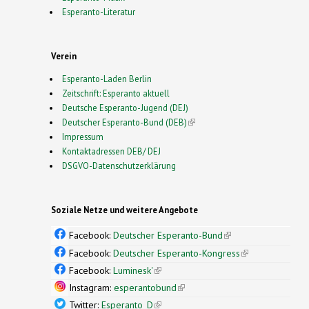
Esperanto-Literatur
Verein
Esperanto-Laden Berlin
Zeitschrift: Esperanto aktuell
Deutsche Esperanto-Jugend (DEJ)
Deutscher Esperanto-Bund (DEB)
(link is external)
Impressum
Kontaktadressen DEB/ DEJ
DSGVO-Datenschutzerklärung
Soziale Netze und weitere Angebote
Facebook:
Deutscher Esperanto-Bund
(link is
external)
Facebook:
Deutscher Esperanto-Kongress
(link is
external)
Facebook:
Luminesk'
(link is external)
Instagram:
esperantobund
(link is external)
Twitter:
Esperanto_D
(link is external)