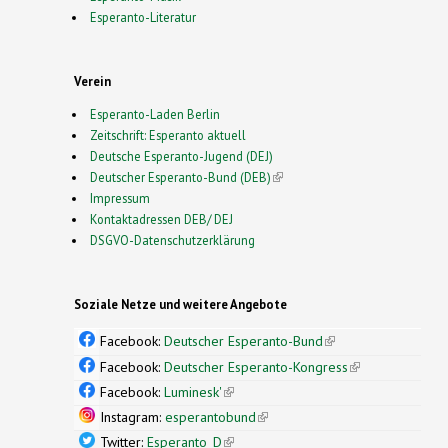
Esperanto-Literatur
Verein
Esperanto-Laden Berlin
Zeitschrift: Esperanto aktuell
Deutsche Esperanto-Jugend (DEJ)
Deutscher Esperanto-Bund (DEB)
(link is external)
Impressum
Kontaktadressen DEB/ DEJ
DSGVO-Datenschutzerklärung
Soziale Netze und weitere Angebote
Facebook:
Deutscher Esperanto-Bund
(link is
external)
Facebook:
Deutscher Esperanto-Kongress
(link is
external)
Facebook:
Luminesk'
(link is external)
Instagram:
esperantobund
(link is external)
Twitter:
Esperanto_D
(link is external)