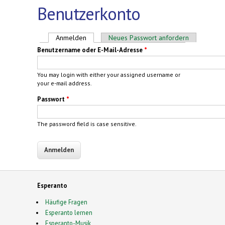
Benutzerkonto
Haupt-Reiter
Anmelden
(aktiver Reiter)
Neues Passwort anfordern
Benutzername oder E-Mail-Adresse
*
You may login with either your assigned username or
your e-mail address.
Passwort
*
The password field is case sensitive.
Esperanto
Häufige Fragen
Esperanto lernen
Esperanto-Musik