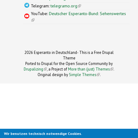
Telegram:
telegramo.org
(link is external)
YouTube:
Deutscher Esperanto-Bund: Sehenswertes
(link is external)
2026 Esperanto in Deutschland- This is a Free Drupal
Theme
Ported to Drupal for the Open Source Community by
Drupalizing
(link is external)
, a Project of
More than (just) Themes
(link is
.
Original design by
Simple Themes
.
(link is
external)
external)
Wir benutzen technisch notwendige Cookies.