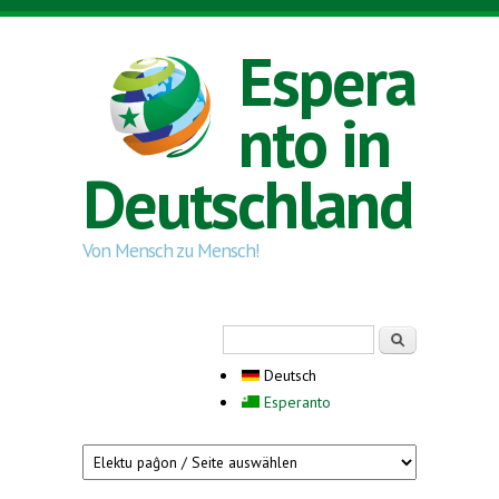
Direkt zum Inhalt
Espera
nto in
Deutschland
Von Mensch zu Mensch!
Suchformular
Suche
Deutsch
Esperanto