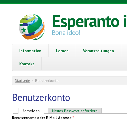
Direkt zum Inhalt
Esperanto 
Bona ideo!
Information
Lernen
Veranstaltungen
Kontakt
Sie sind hier
Startseite
»
Benutzerkonto
Benutzerkonto
Haupt-Reiter
Anmelden
(aktiver Reiter)
Neues Passwort anfordern
Benutzername oder E-Mail-Adresse
*