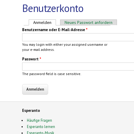
Benutzerkonto
Haupt-Reiter
Anmelden
(aktiver Reiter)
Neues Passwort anfordern
Benutzername oder E-Mail-Adresse
*
You may login with either your assigned username or
your e-mail address.
Passwort
*
The password field is case sensitive.
Esperanto
Häufige Fragen
Esperanto lernen
Esperanto-Musik