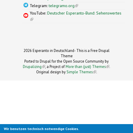
Telegram:
telegramo.org
(link is external)
YouTube:
Deutscher Esperanto-Bund: Sehenswertes
(link is external)
2026 Esperanto in Deutschland- This is a Free Drupal
Theme
Ported to Drupal for the Open Source Community by
Drupalizing
(link is external)
, a Project of
More than (just) Themes
(link is
.
Original design by
Simple Themes
.
(link is
external)
external)
Wir benutzen technisch notwendige Cookies.