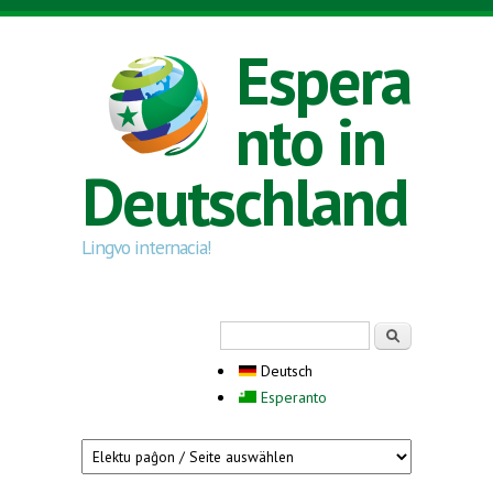
Direkt zum Inhalt
Espera
nto in
Deutschland
Lingvo internacia!
Suchformular
Suche
Deutsch
Esperanto