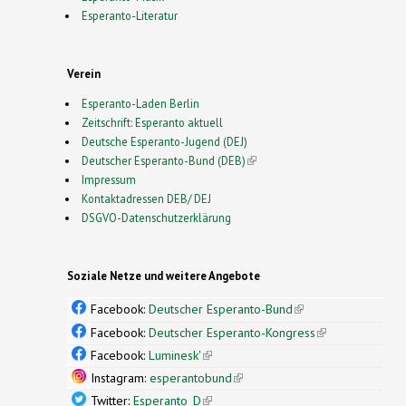
Esperanto-Literatur
Verein
Esperanto-Laden Berlin
Zeitschrift: Esperanto aktuell
Deutsche Esperanto-Jugend (DEJ)
Deutscher Esperanto-Bund (DEB)
(link is external)
Impressum
Kontaktadressen DEB/ DEJ
DSGVO-Datenschutzerklärung
Soziale Netze und weitere Angebote
Facebook:
Deutscher Esperanto-Bund
(link is
external)
Facebook:
Deutscher Esperanto-Kongress
(link is
external)
Facebook:
Luminesk'
(link is external)
Instagram:
esperantobund
(link is external)
Twitter:
Esperanto_D
(link is external)