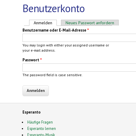
Benutzerkonto
Haupt-Reiter
Anmelden
(aktiver Reiter)
Neues Passwort anfordern
Benutzername oder E-Mail-Adresse
*
You may login with either your assigned username or
your e-mail address.
Passwort
*
The password field is case sensitive.
Esperanto
Häufige Fragen
Esperanto lernen
Esperanto-Musik