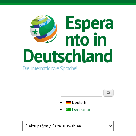
Direkt zum Inhalt
Espera
nto in
Deutschland
Die internationale Sprache!
Suchformular
Suche
Deutsch
Esperanto