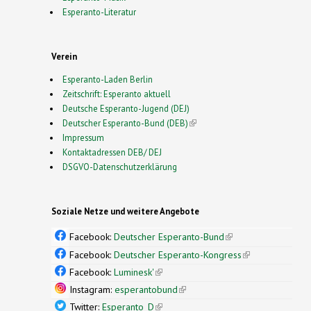
Esperanto-Literatur
Verein
Esperanto-Laden Berlin
Zeitschrift: Esperanto aktuell
Deutsche Esperanto-Jugend (DEJ)
Deutscher Esperanto-Bund (DEB)
(link is external)
Impressum
Kontaktadressen DEB/ DEJ
DSGVO-Datenschutzerklärung
Soziale Netze und weitere Angebote
Facebook:
Deutscher Esperanto-Bund
(link is
external)
Facebook:
Deutscher Esperanto-Kongress
(link is
external)
Facebook:
Luminesk'
(link is external)
Instagram:
esperantobund
(link is external)
Twitter:
Esperanto_D
(link is external)