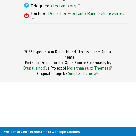
Telegram:
telegramo.org
(link is external)
YouTube:
Deutscher Esperanto-Bund: Sehenswertes
(link is external)
2026 Esperanto in Deutschland- This is a Free Drupal
Theme
Ported to Drupal for the Open Source Community by
Drupalizing
(link is external)
, a Project of
More than (just) Themes
(link is
.
Original design by
Simple Themes
.
(link is
external)
external)
Wir benutzen technisch notwendige Cookies.