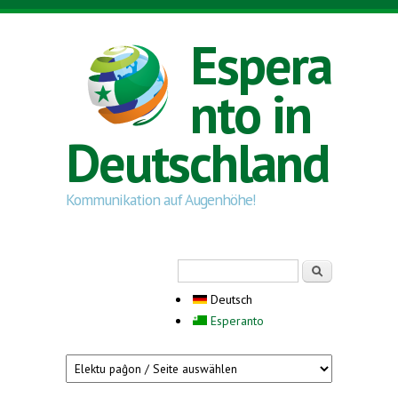
Direkt zum Inhalt
Espera
nto in
Deutschland
Kommunikation auf Augenhöhe!
Suchformular
Suche
Deutsch
Esperanto