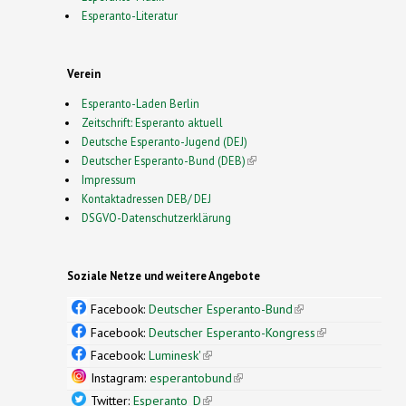
Esperanto-Literatur
Verein
Esperanto-Laden Berlin
Zeitschrift: Esperanto aktuell
Deutsche Esperanto-Jugend (DEJ)
Deutscher Esperanto-Bund (DEB)
(link is external)
Impressum
Kontaktadressen DEB/ DEJ
DSGVO-Datenschutzerklärung
Soziale Netze und weitere Angebote
Facebook:
Deutscher Esperanto-Bund
(link is
external)
Facebook:
Deutscher Esperanto-Kongress
(link is
external)
Facebook:
Luminesk'
(link is external)
Instagram:
esperantobund
(link is external)
Twitter:
Esperanto_D
(link is external)