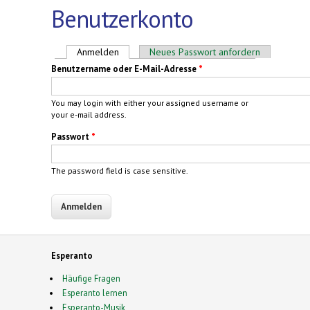
Benutzerkonto
Haupt-Reiter
Anmelden
(aktiver Reiter)
Neues Passwort anfordern
Benutzername oder E-Mail-Adresse
*
You may login with either your assigned username or
your e-mail address.
Passwort
*
The password field is case sensitive.
Esperanto
Häufige Fragen
Esperanto lernen
Esperanto-Musik