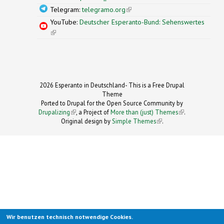
Telegram:
telegramo.org
(link is external)
YouTube:
Deutscher Esperanto-Bund: Sehenswertes
(link is external)
2026 Esperanto in Deutschland- This is a Free Drupal
Theme
Ported to Drupal for the Open Source Community by
Drupalizing
(link is external)
, a Project of
More than (just) Themes
(link is
.
Original design by
Simple Themes
.
(link is
external)
external)
Wir benutzen technisch notwendige Cookies.