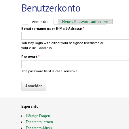
Benutzerkonto
Haupt-Reiter
Anmelden
(aktiver Reiter)
Neues Passwort anfordern
Benutzername oder E-Mail-Adresse
*
You may login with either your assigned username or
your e-mail address.
Passwort
*
The password field is case sensitive.
Esperanto
Häufige Fragen
Esperanto lernen
Esperanto-Musik