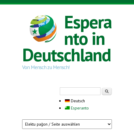
Direkt zum Inhalt
Espera
nto in
Deutschland
Von Mensch zu Mensch!
Suchformular
Suche
Deutsch
Esperanto