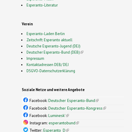
Esperanto-Literatur
Verein
Esperanto-Laden Berlin
Zeitschrift: Esperanto aktuell
Deutsche Esperanto-Jugend (DEJ)
Deutscher Esperanto-Bund (DEB)
(link is external)
Impressum
Kontaktadressen DEB/ DEJ
DSGVO-Datenschutzerklärung
Soziale Netze und weitere Angebote
Facebook:
Deutscher Esperanto-Bund
(link is
external)
Facebook:
Deutscher Esperanto-Kongress
(link is
external)
Facebook:
Luminesk'
(link is external)
Instagram:
esperantobund
(link is external)
Twitter:
Esperanto_D
(link is external)