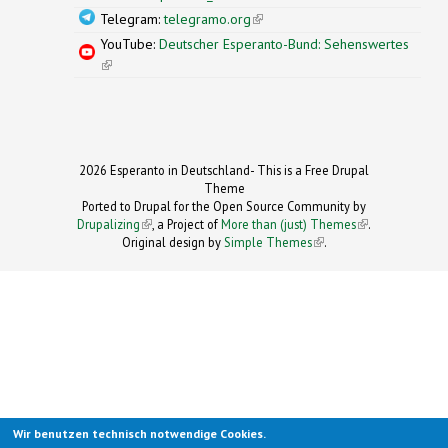
Telegram:
telegramo.org
(link is external)
YouTube:
Deutscher Esperanto-Bund: Sehenswertes
(link is external)
2026 Esperanto in Deutschland- This is a Free Drupal
Theme
Ported to Drupal for the Open Source Community by
Drupalizing
(link is external)
, a Project of
More than (just) Themes
(link is
.
Original design by
Simple Themes
.
(link is
external)
external)
Wir benutzen technisch notwendige Cookies.