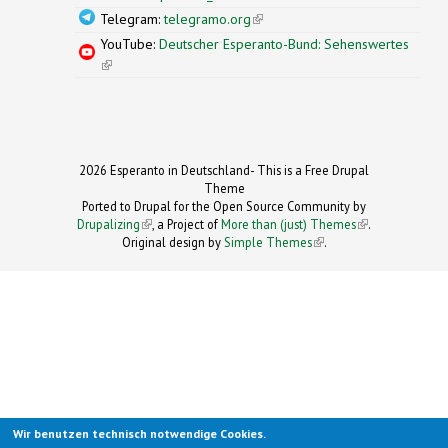
Telegram:
telegramo.org
(link is external)
YouTube:
Deutscher Esperanto-Bund: Sehenswertes
(link is external)
2026 Esperanto in Deutschland- This is a Free Drupal
Theme
Ported to Drupal for the Open Source Community by
Drupalizing
(link is external)
, a Project of
More than (just) Themes
(link is
.
Original design by
Simple Themes
.
(link is
external)
external)
Wir benutzen technisch notwendige Cookies.