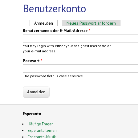
Benutzerkonto
Haupt-Reiter
Anmelden
(aktiver Reiter)
Neues Passwort anfordern
Benutzername oder E-Mail-Adresse
*
You may login with either your assigned username or
your e-mail address.
Passwort
*
The password field is case sensitive.
Esperanto
Häufige Fragen
Esperanto lernen
Esperanto-Musik