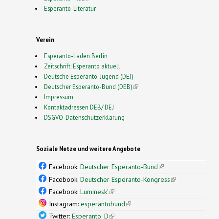
Esperanto-Literatur
Verein
Esperanto-Laden Berlin
Zeitschrift: Esperanto aktuell
Deutsche Esperanto-Jugend (DEJ)
Deutscher Esperanto-Bund (DEB)
(link is external)
Impressum
Kontaktadressen DEB/ DEJ
DSGVO-Datenschutzerklärung
Soziale Netze und weitere Angebote
Facebook:
Deutscher Esperanto-Bund
(link is
external)
Facebook:
Deutscher Esperanto-Kongress
(link is
external)
Facebook:
Luminesk'
(link is external)
Instagram:
esperantobund
(link is external)
Twitter:
Esperanto_D
(link is external)