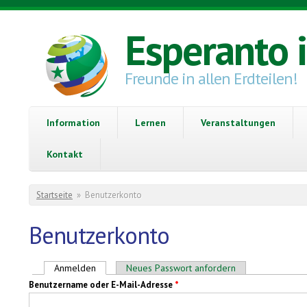
Direkt zum Inhalt
Esperanto 
Freunde in allen Erdteilen!
Information
Lernen
Veranstaltungen
Kontakt
Sie sind hier
Startseite
»
Benutzerkonto
Benutzerkonto
Haupt-Reiter
Anmelden
(aktiver Reiter)
Neues Passwort anfordern
Benutzername oder E-Mail-Adresse
*