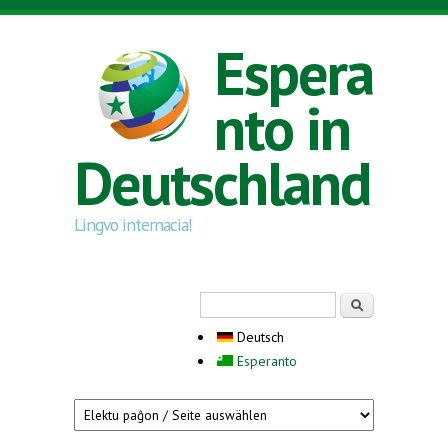
Direkt zum Inhalt
Espera
nto in
Deutschland
Lingvo internacia!
Suchformular
Suche
Deutsch
Esperanto