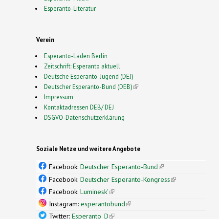
Esperanto-Literatur
Verein
Esperanto-Laden Berlin
Zeitschrift: Esperanto aktuell
Deutsche Esperanto-Jugend (DEJ)
Deutscher Esperanto-Bund (DEB)
(link is external)
Impressum
Kontaktadressen DEB/ DEJ
DSGVO-Datenschutzerklärung
Soziale Netze und weitere Angebote
Facebook:
Deutscher Esperanto-Bund
(link is
external)
Facebook:
Deutscher Esperanto-Kongress
(link is
external)
Facebook:
Luminesk'
(link is external)
Instagram:
esperantobund
(link is external)
Twitter:
Esperanto_D
(link is external)