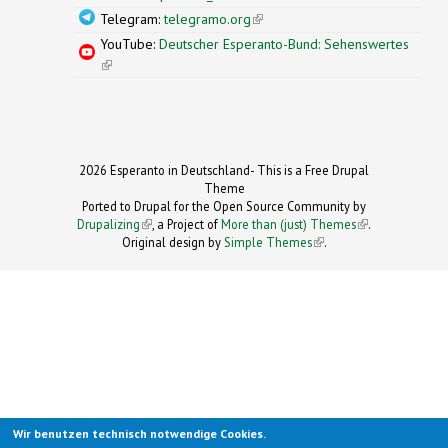
Telegram:
telegramo.org
(link is external)
YouTube:
Deutscher Esperanto-Bund: Sehenswertes
(link is external)
2026 Esperanto in Deutschland- This is a Free Drupal
Theme
Ported to Drupal for the Open Source Community by
Drupalizing
(link is external)
, a Project of
More than (just) Themes
(link is
.
Original design by
Simple Themes
.
(link is
external)
external)
Wir benutzen technisch notwendige Cookies.