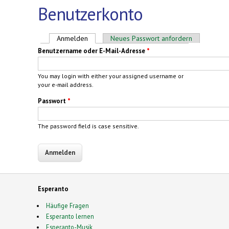
Benutzerkonto
Haupt-Reiter
Anmelden
(aktiver Reiter)
Neues Passwort anfordern
Benutzername oder E-Mail-Adresse
*
You may login with either your assigned username or
your e-mail address.
Passwort
*
The password field is case sensitive.
Esperanto
Häufige Fragen
Esperanto lernen
Esperanto-Musik