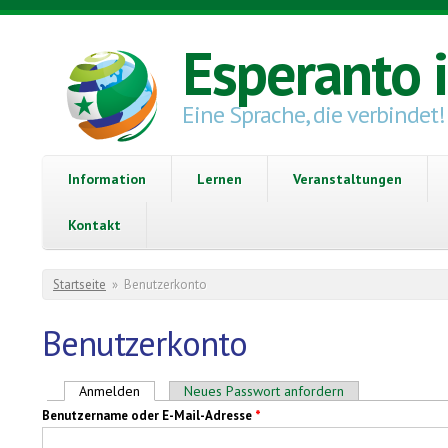
Direkt zum Inhalt
Esperanto 
Eine Sprache, die verbindet!
Information
Lernen
Veranstaltungen
Kontakt
Sie sind hier
Startseite
»
Benutzerkonto
Benutzerkonto
Haupt-Reiter
Anmelden
(aktiver Reiter)
Neues Passwort anfordern
Benutzername oder E-Mail-Adresse
*