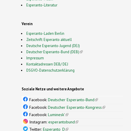
Esperanto-Literatur
Verein
Esperanto-Laden Berlin
Zeitschrift: Esperanto aktuell
Deutsche Esperanto-Jugend (DEJ)
Deutscher Esperanto-Bund (DEB)
(link is external)
Impressum
Kontaktadressen DEB/ DEJ
DSGVO-Datenschutzerklärung
Soziale Netze und weitere Angebote
Facebook:
Deutscher Esperanto-Bund
(link is
external)
Facebook:
Deutscher Esperanto-Kongress
(link is
external)
Facebook:
Luminesk'
(link is external)
Instagram:
esperantobund
(link is external)
Twitter:
Esperanto_D
(link is external)