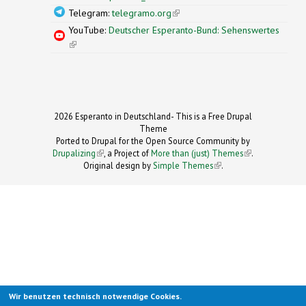
Telegram:
telegramo.org
(link is external)
YouTube:
Deutscher Esperanto-Bund: Sehenswertes
(link is external)
2026 Esperanto in Deutschland- This is a Free Drupal
Theme
Ported to Drupal for the Open Source Community by
Drupalizing
(link is external)
, a Project of
More than (just) Themes
(link is
.
Original design by
Simple Themes
.
(link is
external)
external)
Wir benutzen technisch notwendige Cookies.