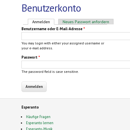
Benutzerkonto
Haupt-Reiter
Anmelden
(aktiver Reiter)
Neues Passwort anfordern
Benutzername oder E-Mail-Adresse
*
You may login with either your assigned username or
your e-mail address.
Passwort
*
The password field is case sensitive.
Esperanto
Häufige Fragen
Esperanto lernen
Esperanto-Musik