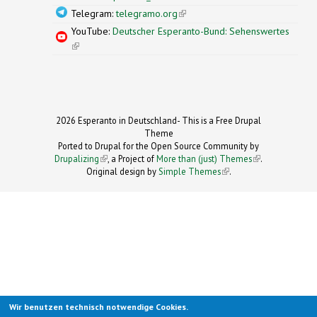
Telegram:
telegramo.org
(link is external)
YouTube:
Deutscher Esperanto-Bund: Sehenswertes
(link is external)
2026 Esperanto in Deutschland- This is a Free Drupal
Theme
Ported to Drupal for the Open Source Community by
Drupalizing
(link is external)
, a Project of
More than (just) Themes
(link is
.
Original design by
Simple Themes
.
(link is
external)
external)
Wir benutzen technisch notwendige Cookies.