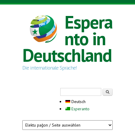
Direkt zum Inhalt
Espera
nto in
Deutschland
Die internationale Sprache!
Suchformular
Suche
Deutsch
Esperanto