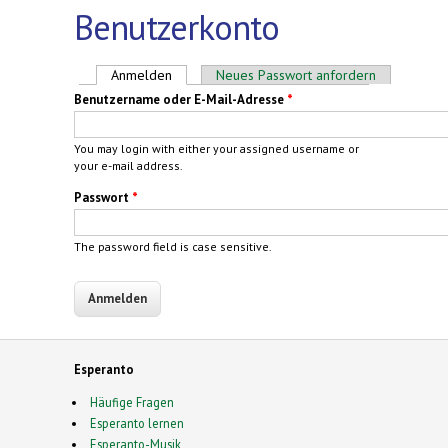
Benutzerkonto
Haupt-Reiter
Anmelden
(aktiver Reiter)
Neues Passwort anfordern
Benutzername oder E-Mail-Adresse
*
You may login with either your assigned username or
your e-mail address.
Passwort
*
The password field is case sensitive.
Esperanto
Häufige Fragen
Esperanto lernen
Esperanto-Musik