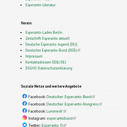
Esperanto-Literatur
Verein
Esperanto-Laden Berlin
Zeitschrift: Esperanto aktuell
Deutsche Esperanto-Jugend (DEJ)
Deutscher Esperanto-Bund (DEB)
(link is external)
Impressum
Kontaktadressen DEB/ DEJ
DSGVO-Datenschutzerklärung
Soziale Netze und weitere Angebote
Facebook:
Deutscher Esperanto-Bund
(link is
external)
Facebook:
Deutscher Esperanto-Kongress
(link is
external)
Facebook:
Luminesk'
(link is external)
Instagram:
esperantobund
(link is external)
Twitter:
Esperanto_D
(link is external)