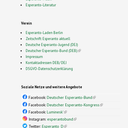
Esperanto-Literatur
Verein
Esperanto-Laden Berlin
Zeitschrift: Esperanto aktuell
Deutsche Esperanto-Jugend (DEJ)
Deutscher Esperanto-Bund (DEB)
(link is external)
Impressum
Kontaktadressen DEB/ DEJ
DSGVO-Datenschutzerklärung
Soziale Netze und weitere Angebote
Facebook:
Deutscher Esperanto-Bund
(link is
external)
Facebook:
Deutscher Esperanto-Kongress
(link is
external)
Facebook:
Luminesk'
(link is external)
Instagram:
esperantobund
(link is external)
Twitter:
Esperanto_D
(link is external)