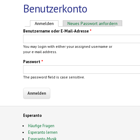
Benutzerkonto
Haupt-Reiter
Anmelden
(aktiver Reiter)
Neues Passwort anfordern
Benutzername oder E-Mail-Adresse
*
You may login with either your assigned username or
your e-mail address.
Passwort
*
The password field is case sensitive.
Esperanto
Häufige Fragen
Esperanto lernen
Esperanto-Musik