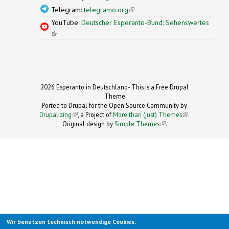
Telegram:
telegramo.org
(link is external)
YouTube:
Deutscher Esperanto-Bund: Sehenswertes
(link is external)
2026 Esperanto in Deutschland- This is a Free Drupal
Theme
Ported to Drupal for the Open Source Community by
Drupalizing
(link is external)
, a Project of
More than (just) Themes
(link is
.
Original design by
Simple Themes
.
(link is
external)
external)
Wir benutzen technisch notwendige Cookies.