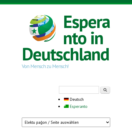
Direkt zum Inhalt
Espera
nto in
Deutschland
Von Mensch zu Mensch!
Suchformular
Suche
Deutsch
Esperanto