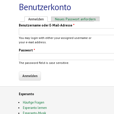
Benutzerkonto
Haupt-Reiter
Anmelden
(aktiver Reiter)
Neues Passwort anfordern
Benutzername oder E-Mail-Adresse
*
You may login with either your assigned username or
your e-mail address.
Passwort
*
The password field is case sensitive.
Esperanto
Häufige Fragen
Esperanto lernen
Esperanto-Musik