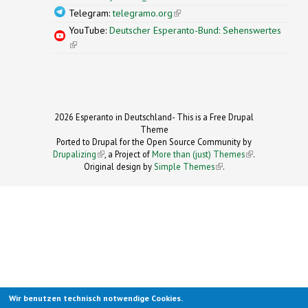
Telegram:
telegramo.org
(link is external)
YouTube:
Deutscher Esperanto-Bund: Sehenswertes
(link is external)
2026 Esperanto in Deutschland- This is a Free Drupal
Theme
Ported to Drupal for the Open Source Community by
Drupalizing
(link is external)
, a Project of
More than (just) Themes
(link is
.
Original design by
Simple Themes
.
(link is
external)
external)
Wir benutzen technisch notwendige Cookies.