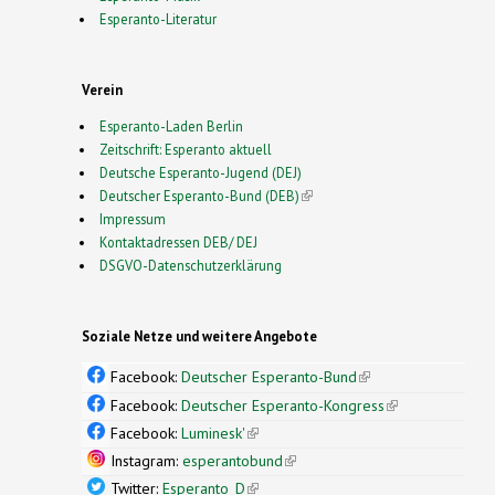
Esperanto-Literatur
Verein
Esperanto-Laden Berlin
Zeitschrift: Esperanto aktuell
Deutsche Esperanto-Jugend (DEJ)
Deutscher Esperanto-Bund (DEB)
(link is external)
Impressum
Kontaktadressen DEB/ DEJ
DSGVO-Datenschutzerklärung
Soziale Netze und weitere Angebote
Facebook:
Deutscher Esperanto-Bund
(link is
external)
Facebook:
Deutscher Esperanto-Kongress
(link is
external)
Facebook:
Luminesk'
(link is external)
Instagram:
esperantobund
(link is external)
Twitter:
Esperanto_D
(link is external)