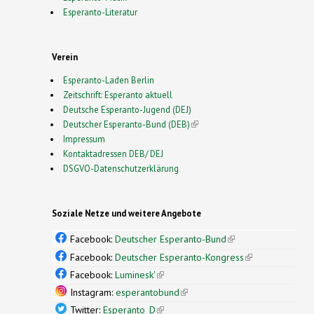
Esperanto-Literatur
Verein
Esperanto-Laden Berlin
Zeitschrift: Esperanto aktuell
Deutsche Esperanto-Jugend (DEJ)
Deutscher Esperanto-Bund (DEB)
(link is external)
Impressum
Kontaktadressen DEB/ DEJ
DSGVO-Datenschutzerklärung
Soziale Netze und weitere Angebote
Facebook:
Deutscher Esperanto-Bund
(link is
external)
Facebook:
Deutscher Esperanto-Kongress
(link is
external)
Facebook:
Luminesk'
(link is external)
Instagram:
esperantobund
(link is external)
Twitter:
Esperanto_D
(link is external)