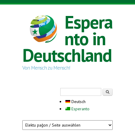
Direkt zum Inhalt
Espera
nto in
Deutschland
Von Mensch zu Mensch!
Suchformular
Suche
Deutsch
Esperanto