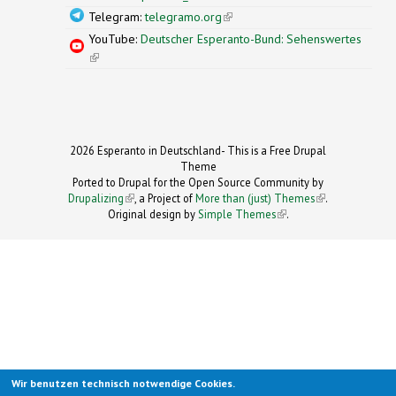
Telegram:
telegramo.org
(link is external)
YouTube:
Deutscher Esperanto-Bund: Sehenswertes
(link is external)
2026 Esperanto in Deutschland- This is a Free Drupal
Theme
Ported to Drupal for the Open Source Community by
Drupalizing
(link is external)
, a Project of
More than (just) Themes
(link is
.
Original design by
Simple Themes
.
(link is
external)
external)
Wir benutzen technisch notwendige Cookies.