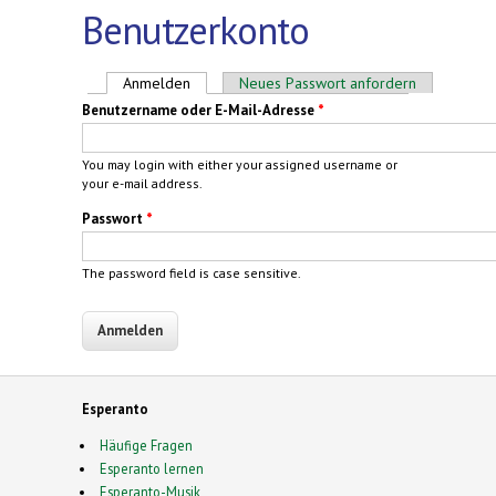
Benutzerkonto
Haupt-Reiter
Anmelden
(aktiver Reiter)
Neues Passwort anfordern
Benutzername oder E-Mail-Adresse
*
You may login with either your assigned username or
your e-mail address.
Passwort
*
The password field is case sensitive.
Esperanto
Häufige Fragen
Esperanto lernen
Esperanto-Musik