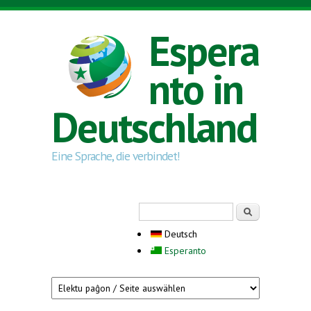
Direkt zum Inhalt
Espera
nto in
Deutschland
Eine Sprache, die verbindet!
Suchformular
Suche
Deutsch
Esperanto