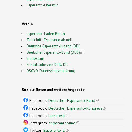
Esperanto-Literatur
Verein
Esperanto-Laden Berlin
Zeitschrift: Esperanto aktuell
Deutsche Esperanto-Jugend (DEJ)
Deutscher Esperanto-Bund (DEB)
(link is external)
Impressum
Kontaktadressen DEB/ DEJ
DSGVO-Datenschutzerklärung
Soziale Netze und weitere Angebote
Facebook:
Deutscher Esperanto-Bund
(link is
external)
Facebook:
Deutscher Esperanto-Kongress
(link is
external)
Facebook:
Luminesk'
(link is external)
Instagram:
esperantobund
(link is external)
Twitter:
Esperanto_D
(link is external)