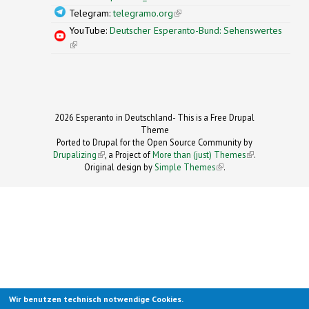
Telegram:
telegramo.org
(link is external)
YouTube:
Deutscher Esperanto-Bund: Sehenswertes
(link is external)
2026 Esperanto in Deutschland- This is a Free Drupal
Theme
Ported to Drupal for the Open Source Community by
Drupalizing
(link is external)
, a Project of
More than (just) Themes
(link is
.
Original design by
Simple Themes
.
(link is
external)
external)
Wir benutzen technisch notwendige Cookies.