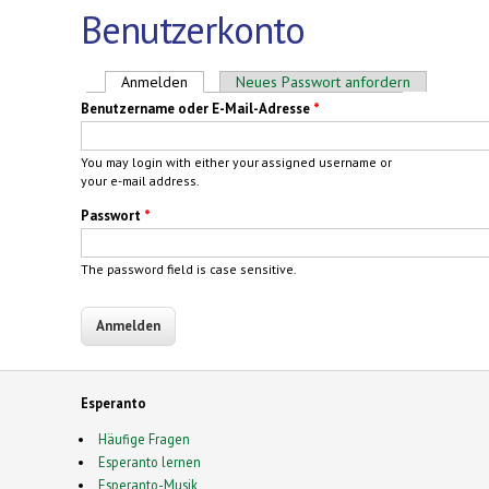
Benutzerkonto
Haupt-Reiter
Anmelden
(aktiver Reiter)
Neues Passwort anfordern
Benutzername oder E-Mail-Adresse
*
You may login with either your assigned username or
your e-mail address.
Passwort
*
The password field is case sensitive.
Esperanto
Häufige Fragen
Esperanto lernen
Esperanto-Musik