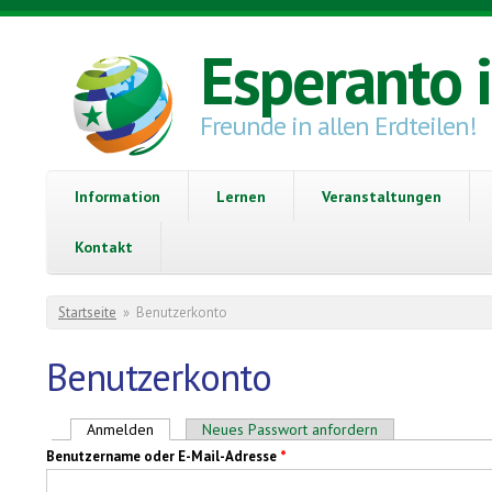
Direkt zum Inhalt
Esperanto 
Freunde in allen Erdteilen!
Information
Lernen
Veranstaltungen
Kontakt
Sie sind hier
Startseite
»
Benutzerkonto
Benutzerkonto
Haupt-Reiter
Anmelden
(aktiver Reiter)
Neues Passwort anfordern
Benutzername oder E-Mail-Adresse
*