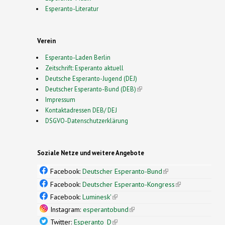
Esperanto-Literatur
Verein
Esperanto-Laden Berlin
Zeitschrift: Esperanto aktuell
Deutsche Esperanto-Jugend (DEJ)
Deutscher Esperanto-Bund (DEB)
(link is external)
Impressum
Kontaktadressen DEB/ DEJ
DSGVO-Datenschutzerklärung
Soziale Netze und weitere Angebote
Facebook:
Deutscher Esperanto-Bund
(link is
external)
Facebook:
Deutscher Esperanto-Kongress
(link is
external)
Facebook:
Luminesk'
(link is external)
Instagram:
esperantobund
(link is external)
Twitter:
Esperanto_D
(link is external)