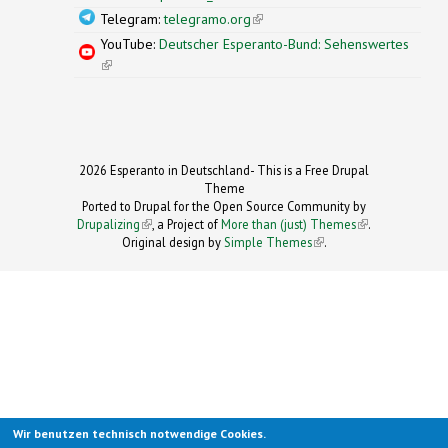
Telegram:
telegramo.org
(link is external)
YouTube:
Deutscher Esperanto-Bund: Sehenswertes
(link is external)
2026 Esperanto in Deutschland- This is a Free Drupal
Theme
Ported to Drupal for the Open Source Community by
Drupalizing
(link is external)
, a Project of
More than (just) Themes
(link is
.
Original design by
Simple Themes
.
(link is
external)
external)
Wir benutzen technisch notwendige Cookies.