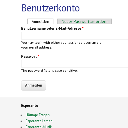
Benutzerkonto
Haupt-Reiter
Anmelden
(aktiver Reiter)
Neues Passwort anfordern
Benutzername oder E-Mail-Adresse
*
You may login with either your assigned username or
your e-mail address.
Passwort
*
The password field is case sensitive.
Esperanto
Häufige Fragen
Esperanto lernen
Esperanto-Musik