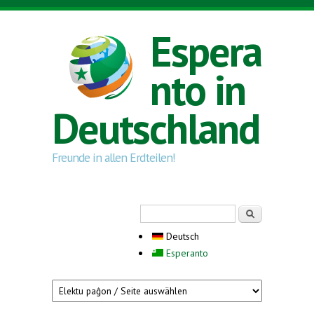
Direkt zum Inhalt
Espera
nto in
Deutschland
Freunde in allen Erdteilen!
Suchformular
Suche
Deutsch
Esperanto