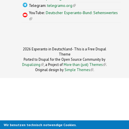
Telegram:
telegramo.org
(link is external)
YouTube:
Deutscher Esperanto-Bund: Sehenswertes
(link is external)
2026 Esperanto in Deutschland- This is a Free Drupal
Theme
Ported to Drupal for the Open Source Community by
Drupalizing
(link is external)
, a Project of
More than (just) Themes
(link is
.
Original design by
Simple Themes
.
(link is
external)
external)
Wir benutzen technisch notwendige Cookies.