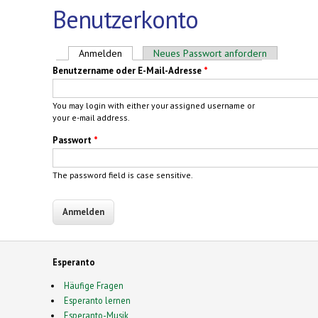
Benutzerkonto
Haupt-Reiter
Anmelden
(aktiver Reiter)
Neues Passwort anfordern
Benutzername oder E-Mail-Adresse
*
You may login with either your assigned username or
your e-mail address.
Passwort
*
The password field is case sensitive.
Esperanto
Häufige Fragen
Esperanto lernen
Esperanto-Musik