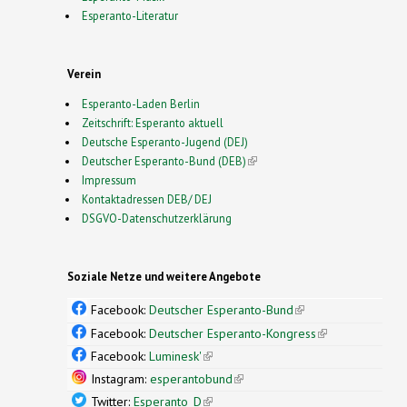
Esperanto-Literatur
Verein
Esperanto-Laden Berlin
Zeitschrift: Esperanto aktuell
Deutsche Esperanto-Jugend (DEJ)
Deutscher Esperanto-Bund (DEB)
(link is external)
Impressum
Kontaktadressen DEB/ DEJ
DSGVO-Datenschutzerklärung
Soziale Netze und weitere Angebote
Facebook:
Deutscher Esperanto-Bund
(link is
external)
Facebook:
Deutscher Esperanto-Kongress
(link is
external)
Facebook:
Luminesk'
(link is external)
Instagram:
esperantobund
(link is external)
Twitter:
Esperanto_D
(link is external)