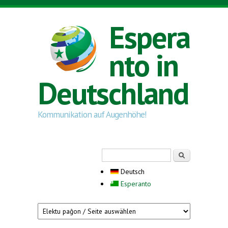
Direkt zum Inhalt
Espera
nto in
Deutschland
Kommunikation auf Augenhöhe!
Suchformular
Suche
Deutsch
Esperanto