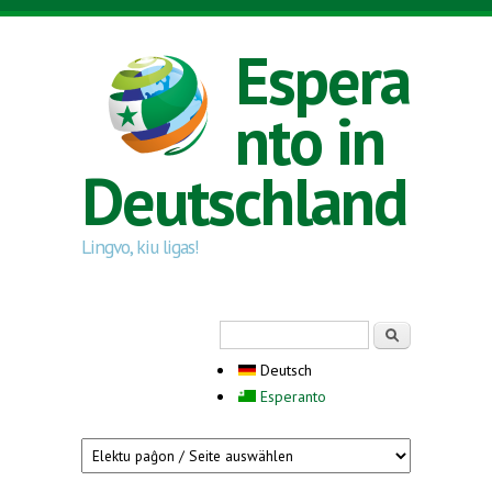
Direkt zum Inhalt
Espera
nto in
Deutschland
Lingvo, kiu ligas!
Suchformular
Suche
Deutsch
Esperanto