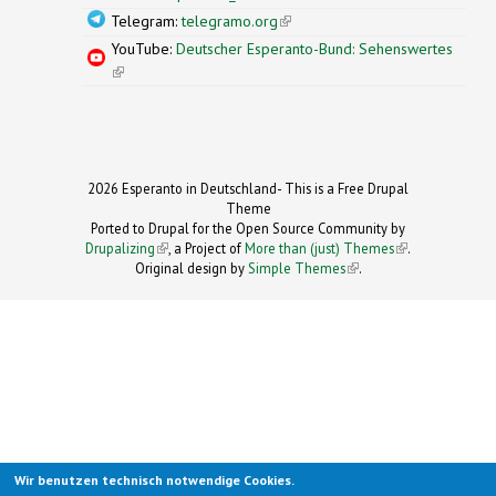
Telegram:
telegramo.org
(link is external)
YouTube:
Deutscher Esperanto-Bund: Sehenswertes
(link is external)
2026 Esperanto in Deutschland- This is a Free Drupal
Theme
Ported to Drupal for the Open Source Community by
Drupalizing
(link is external)
, a Project of
More than (just) Themes
(link is
.
Original design by
Simple Themes
.
(link is
external)
external)
Wir benutzen technisch notwendige Cookies.