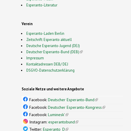
Esperanto-Literatur
Verein
Esperanto-Laden Berlin
Zeitschrift: Esperanto aktuell
Deutsche Esperanto-Jugend (DEJ)
Deutscher Esperanto-Bund (DEB)
(link is external)
Impressum
Kontaktadressen DEB/ DEJ
DSGVO-Datenschutzerklärung
Soziale Netze und weitere Angebote
Facebook:
Deutscher Esperanto-Bund
(link is
external)
Facebook:
Deutscher Esperanto-Kongress
(link is
external)
Facebook:
Luminesk'
(link is external)
Instagram:
esperantobund
(link is external)
Twitter:
Esperanto_D
(link is external)