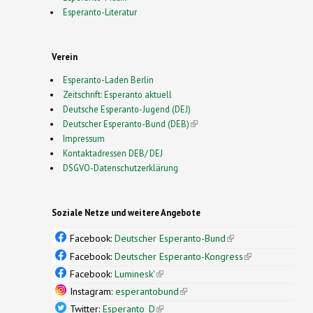
Esperanto-Literatur
Verein
Esperanto-Laden Berlin
Zeitschrift: Esperanto aktuell
Deutsche Esperanto-Jugend (DEJ)
Deutscher Esperanto-Bund (DEB)
(link is external)
Impressum
Kontaktadressen DEB/ DEJ
DSGVO-Datenschutzerklärung
Soziale Netze und weitere Angebote
Facebook:
Deutscher Esperanto-Bund
(link is
external)
Facebook:
Deutscher Esperanto-Kongress
(link is
external)
Facebook:
Luminesk'
(link is external)
Instagram:
esperantobund
(link is external)
Twitter:
Esperanto_D
(link is external)