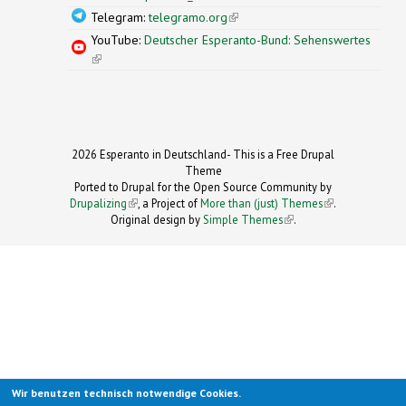
Telegram:
telegramo.org
(link is external)
YouTube:
Deutscher Esperanto-Bund: Sehenswertes
(link is external)
2026 Esperanto in Deutschland- This is a Free Drupal
Theme
Ported to Drupal for the Open Source Community by
Drupalizing
(link is external)
, a Project of
More than (just) Themes
(link is
.
Original design by
Simple Themes
.
(link is
external)
external)
Wir benutzen technisch notwendige Cookies.