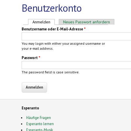
Benutzerkonto
Haupt-Reiter
Anmelden
(aktiver Reiter)
Neues Passwort anfordern
Benutzername oder E-Mail-Adresse
*
You may login with either your assigned username or
your e-mail address.
Passwort
*
The password field is case sensitive.
Esperanto
Häufige Fragen
Esperanto lernen
Esperanto-Musik