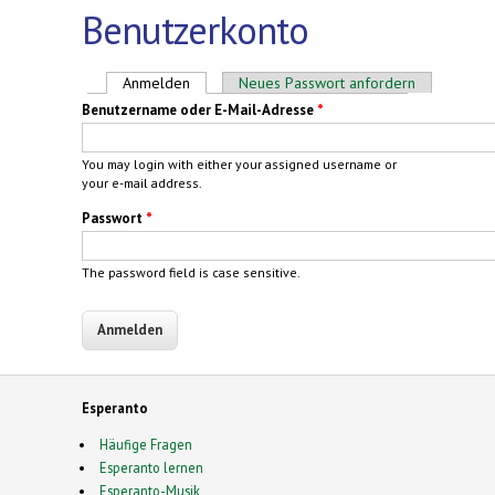
Benutzerkonto
Haupt-Reiter
Anmelden
(aktiver Reiter)
Neues Passwort anfordern
Benutzername oder E-Mail-Adresse
*
You may login with either your assigned username or
your e-mail address.
Passwort
*
The password field is case sensitive.
Esperanto
Häufige Fragen
Esperanto lernen
Esperanto-Musik