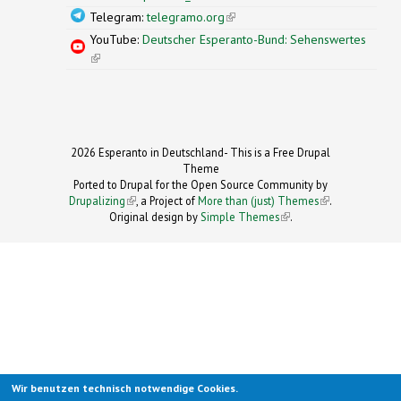
Telegram:
telegramo.org
(link is external)
YouTube:
Deutscher Esperanto-Bund: Sehenswertes
(link is external)
2026 Esperanto in Deutschland- This is a Free Drupal
Theme
Ported to Drupal for the Open Source Community by
Drupalizing
(link is external)
, a Project of
More than (just) Themes
(link is
.
Original design by
Simple Themes
.
(link is
external)
external)
Wir benutzen technisch notwendige Cookies.