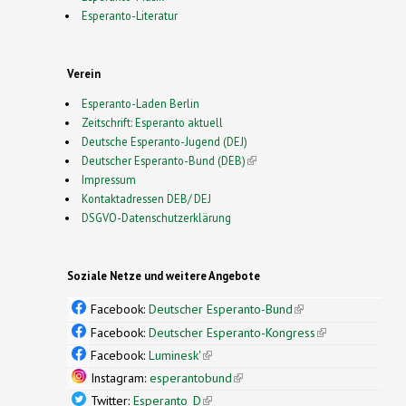
Esperanto-Literatur
Verein
Esperanto-Laden Berlin
Zeitschrift: Esperanto aktuell
Deutsche Esperanto-Jugend (DEJ)
Deutscher Esperanto-Bund (DEB)
(link is external)
Impressum
Kontaktadressen DEB/ DEJ
DSGVO-Datenschutzerklärung
Soziale Netze und weitere Angebote
Facebook:
Deutscher Esperanto-Bund
(link is
external)
Facebook:
Deutscher Esperanto-Kongress
(link is
external)
Facebook:
Luminesk'
(link is external)
Instagram:
esperantobund
(link is external)
Twitter:
Esperanto_D
(link is external)