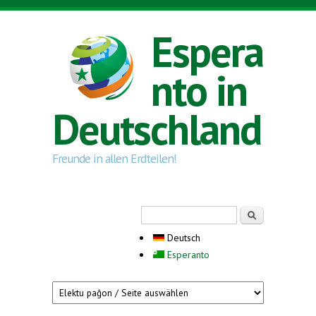
Direkt zum Inhalt
Espera
nto in
Deutschland
Freunde in allen Erdteilen!
Suchformular
Suche
Deutsch
Esperanto