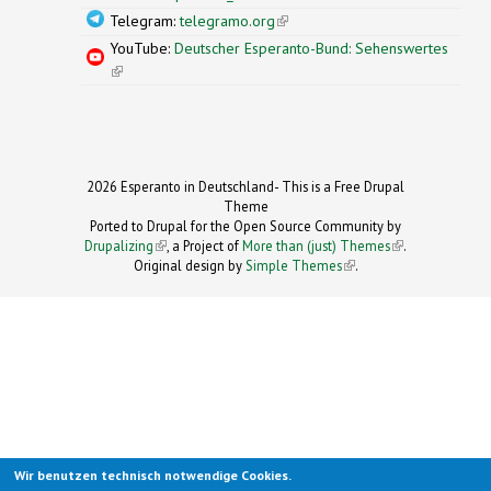
Telegram:
telegramo.org
(link is external)
YouTube:
Deutscher Esperanto-Bund: Sehenswertes
(link is external)
2026 Esperanto in Deutschland- This is a Free Drupal
Theme
Ported to Drupal for the Open Source Community by
Drupalizing
(link is external)
, a Project of
More than (just) Themes
(link is
.
Original design by
Simple Themes
.
(link is
external)
external)
Wir benutzen technisch notwendige Cookies.