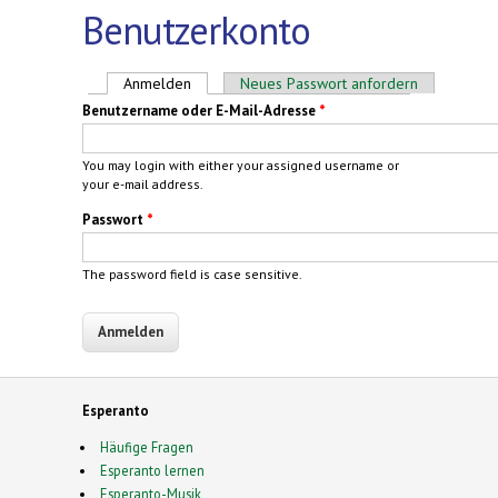
Benutzerkonto
Haupt-Reiter
Anmelden
(aktiver Reiter)
Neues Passwort anfordern
Benutzername oder E-Mail-Adresse
*
You may login with either your assigned username or
your e-mail address.
Passwort
*
The password field is case sensitive.
Esperanto
Häufige Fragen
Esperanto lernen
Esperanto-Musik