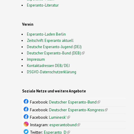
Esperanto-Literatur
Verein
Esperanto-Laden Berlin
Zeitschrift: Esperanto aktuell
Deutsche Esperanto-Jugend (DEJ)
Deutscher Esperanto-Bund (DEB)
(link is external)
Impressum
Kontaktadressen DEB/ DEJ
DSGVO-Datenschutzerklärung
Soziale Netze und weitere Angebote
Facebook:
Deutscher Esperanto-Bund
(link is
external)
Facebook:
Deutscher Esperanto-Kongress
(link is
external)
Facebook:
Luminesk'
(link is external)
Instagram:
esperantobund
(link is external)
Twitter:
Esperanto_D
(link is external)