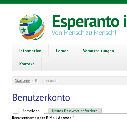
Direkt zum Inhalt
Esperanto 
Von Mensch zu Mensch!
Information
Lernen
Veranstaltungen
Kontakt
Sie sind hier
Startseite
»
Benutzerkonto
Benutzerkonto
Haupt-Reiter
Anmelden
(aktiver Reiter)
Neues Passwort anfordern
Benutzername oder E-Mail-Adresse
*