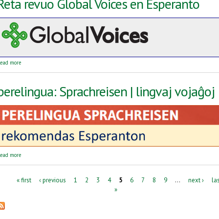
Reta revuo Global Voices en Esperanto
about Reta revuo Global Voices en Esperanto
ead more
perelingua: Sprachreisen | lingvaj vojaĝoj
about perelingua: Sprachreisen | lingvaj vojaĝoj
ead more
Pages
« first
‹ previous
1
2
3
4
5
6
7
8
9
…
next ›
la
»