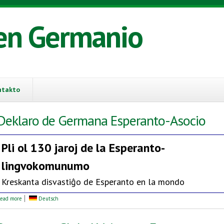
en Germanio
ntakto
Deklaro de Germana Esperanto-Asocio
Pli ol 130 jaroj de la
Esperanto-
lingvokomunumo
Kreskanta disvastiĝo de Esperanto en la mondo
about Deklaro de Germana Esperanto-Asocio
ead more
Deutsch