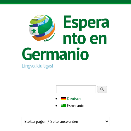
Skip to main content
Espera
nto en
Germanio
Lingvo, kiu ligas!
Search form
Serĉi
Deutsch
Esperanto