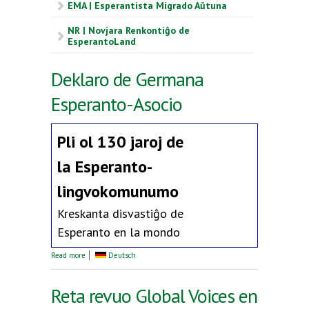
EMA | Esperantista Migrado Aŭtuna
NR | Novjara Renkontiĝo de
EsperantoLand
Deklaro de Germana
Esperanto-Asocio
Pli ol 130 jaroj de
la
Esperanto-
lingvokomunumo
Kreskanta disvastiĝo de
Esperanto en la mondo
about Deklaro de Germana Esperanto-Asocio
Read more
Deutsch
Reta revuo Global Voices en