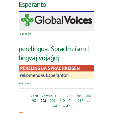
Esperanto
about Reta revuo Global Voices en Esperanto
Read more
perelingua: Sprachreisen |
lingvaj vojaĝoj
about perelingua: Sprachreisen | lingvaj vojaĝoj
Read more
Pages
« first
‹ previous
…
204
205
206
207
208
209
210
211
212
…
next ›
last »