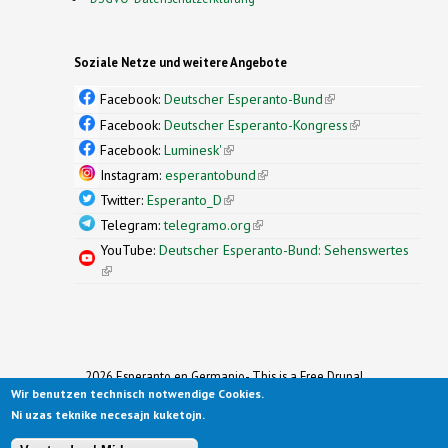
Soziale Netze und weitere Angebote
Facebook:
Deutscher Esperanto-Bund
(link is
external)
Facebook:
Deutscher Esperanto-Kongress
(link is
external)
Facebook:
Luminesk'
(link is external)
Instagram:
esperantobund
(link is external)
Twitter:
Esperanto_D
(link is external)
Telegram:
telegramo.org
(link is external)
YouTube:
Deutscher Esperanto-Bund: Sehenswertes
(link is external)
2026 Esperanto en Germanio- This is a Free Drupal
Wir benutzen technisch notwendige Cookies.
Theme
Ported to Drupal for the Open Source Community by
Ni uzas teknike necesajn kuketojn.
Drupalizing
(link is external)
, a Project of
More than (just) Themes
(link is
.